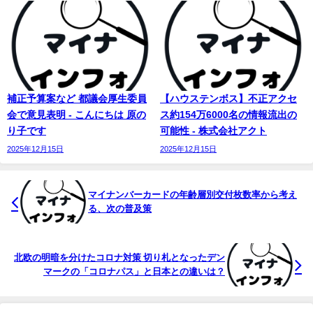
補正予算案など 都議会厚生委員
【ハウステンボス】不正アクセ
会で意見表明 - こんにちは 原の
ス約154万6000名の情報流出の
り子です
可能性 - 株式会社アクト
2025年12月15日
2025年12月15日
マイ
ナンバーカードの年齢層別交付枚数率から考え
る、次の普及策
北欧の明暗を分けたコロナ対策 切り札となったデン
マークの「コロナパス」と日本との違いは？