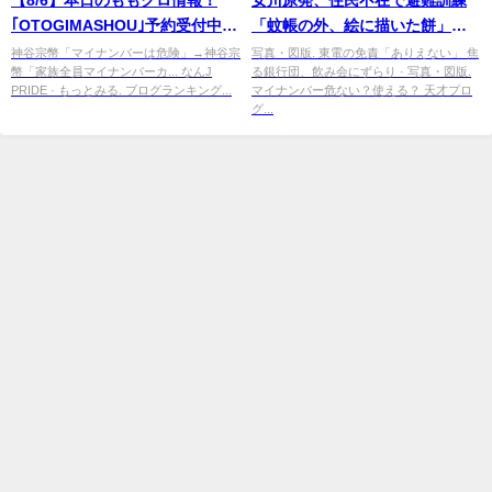
｢OTOGIMASHOU｣予約受付中！
「蚊帳の外、絵に描いた餅」と
れに姫ショート動画公開！｢夏の
の声も - 朝日新聞デジタル
神谷宗幣「マイナンバーは危険」→神谷宗
写真・図版. 東電の免責「ありえない」 焦
幣「家族全員マイナンバーカ... なんJ
る銀行団、飲み会にずらり · 写真・図版.
バカ ...
PRIDE · もっとみる. ブログランキング...
マイナンバー危ない？使える？ 天才プロ
グ...