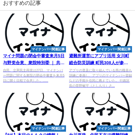
おすすめの記事
マイナンバー関連記事
マイナンバー関連記事
マイナ問題の閉会中審査来月5日
避難所運営にアプリ活用 女川町
与野党合意、衆院特別委 ｜ 共同
総合防災訓練 町民308人が参加 |
通信 - Nordot
河北新報オンライン
自民、立憲民主両党は27日、マイナンバ
アプリの普及に取り組んでいる県の職員も
ー問題に関する衆院の閉会中審査を来月5
訓練に参画し、アプリのマイナンバー登録
日に開く日程で合意した。......
などの手順を住民に教えていた。 行政区
長の菅野敏守（としもり）さ...
マイナンバー関連記事
マイナンバー関連記事
【8/6】本日のももクロ情報！
女川原発、住民不在で避難訓練