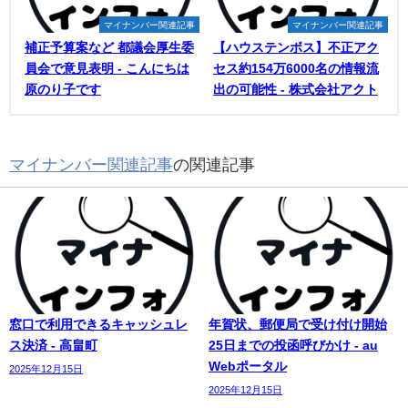
マイナンバー関連記事
マイナンバー関連記事
補正予算案など 都議会厚生委
【ハウステンボス】不正アク
員会で意見表明 - こんにちは
セス約154万6000名の情報流
原のり子です
出の可能性 - 株式会社アクト
マイナンバー関連記事
の関連記事
窓口で利用できるキャッシュレ
年賀状、郵便局で受け付け開始
ス決済 - 高畠町
25日までの投函呼びかけ - au
Webポータル
2025年12月15日
2025年12月15日