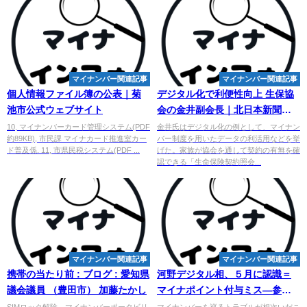
マイナンバー関連記事
マイナンバー関連記事
個人情報ファイル簿の公表｜菊
デジタル化で利便性向上 生保協
池市公式ウェブサイト
会の金井副会長｜北日本新聞ウ
ェブ[webun ウェブン]
10, マイナンバーカード管理システム(PDF
金井氏はデジタル化の例として、マイナン
約89KB), 市民課 マイナカード推進室カー
バー制度を用いたデータの利活用などを挙
ド普及係. 11, 市県民税システム(PDF ...
げた。家族が協会を通して契約の有無を確
認できる「生命保険契約照会...
マイナンバー関連記事
マイナンバー関連記事
携帯の当たり前 : ブログ : 愛知県
河野デジタル相、５月に認識＝
議会議員 （豊田市） 加藤たかし
マイナポイント付与ミス―参院
委 - エキサイト
SIMロック解除、マイナンバーポータビリ
マイナンバーを巡るトラブルが相次いだこ