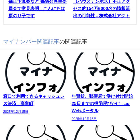
補正予算案など 都議会厚生委
【ハウステンボス】不正アク
員会で意見表明 - こんにちは
セス約154万6000名の情報流
原のり子です
出の可能性 - 株式会社アクト
マイナンバー関連記事
の関連記事
窓口で利用できるキャッシュレ
年賀状、郵便局で受け付け開始
ス決済 - 高畠町
25日までの投函呼びかけ - au
Webポータル
2025年12月15日
2025年12月15日