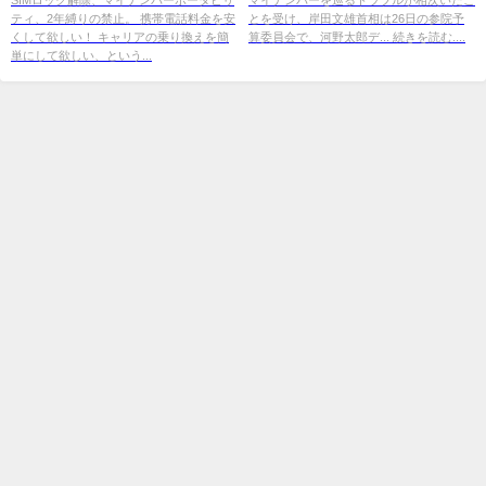
ティ、2年縛りの禁止。 携帯電話料金を安
とを受け、岸田文雄首相は26日の参院予
くして欲しい！ キャリアの乗り換えを簡
算委員会で、河野太郎デ... 続きを読む....
単にして欲しい、という...