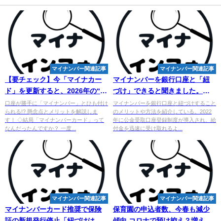
マイナンバー関連記事
マイナンバー関連記事
【要チェック】今「マイナカー
マイナンバー
を銀行口座と「紐
ド」を更新すると、2026年の“新
づけ」できると聞きました。ど
仕様”に10年切り替えられない ...
のようなメリットがあるのでし
口座が勝手に「マイナンバー」とひも付け
マイナンバーを銀行口座と紐づけすること
られる!? 懸念点とメリットを解説しま
のメリットや方法を紹介している。2022
ょ ...
す！ ◇結局「マイナンバーカード」って
年に公金受取口座登録制度が導入され、給
なんだったんですか？ 一度...
付金を迅速に受け取れるよ...
マイナンバー関連記事
マイナンバー関連記事
マイ
ナンバーカード推奨で保険
保育園の申込者数、今春も減少
証の新規発行停止「紐づけは解
傾向 コロナで預け控え？増えた