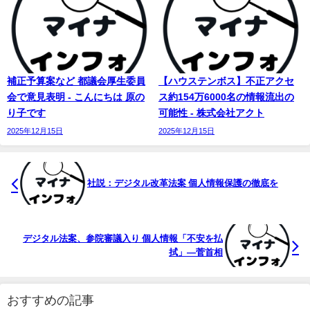
補正予算案など 都議会厚生委員
【ハウステンボス】不正アクセ
会で意見表明 - こんにちは 原の
ス約154万6000名の情報流出の
り子です
可能性 - 株式会社アクト
2025年12月15日
2025年12月15日
社説：デジタル改革法案 個人情報保護の徹底を
デジタル法案、参院審議入り 個人情報「不安を払
拭」―菅首相
おすすめの記事