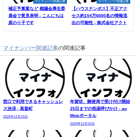
マイナンバー関連記事
マイナンバー関連記事
補正予算案など 都議会厚生委
【ハウステンボス】不正アク
員会で意見表明 - こんにちは
セス約154万6000名の情報流
原のり子です
出の可能性 - 株式会社アクト
マイナンバー関連記事
の関連記事
窓口で利用できるキャッシュレ
年賀状、郵便局で受け付け開始
ス決済 - 高畠町
25日までの投函呼びかけ - au
Webポータル
2025年12月15日
2025年12月15日