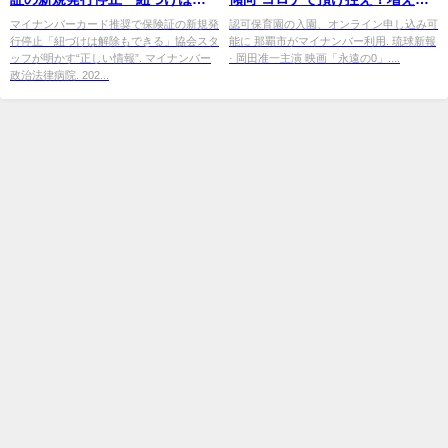
除もできる」協会スタッフが明
市も - au Webポータル
マイナンバーカード推奨で保険証の新規発
認可保育園の入園、オンライン申し込み可
行停止「紐づけは解除もできる」協会スタ
能に 那覇市がマイナンバー利用. 琉球新報
かす ...
ッフが明かす“正しい情報”. マイナンバー
· 岡田准一主演 映画「永遠の0」....
政治法律病院. 202...