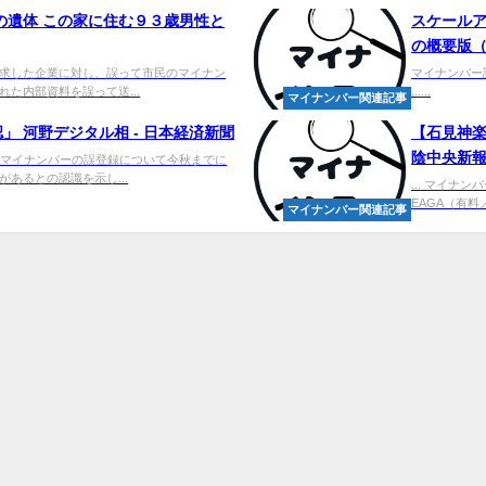
の遺体 この家に住む９３歳男性と
スケールア
の概要版
求した企業に対し、誤って市民のマイナン
マイナンバー
た内部資料を誤って送...
......
マイナンバー関連記事
 河野デジタル相 - 日本経済新聞
【石見神楽
陰中央新
でマイナンバーの誤登録について今秋までに
あるとの認識を示し...
... マイ
EAGA（有料
マイナンバー関連記事