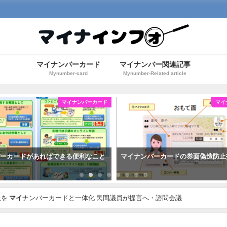
マイナンバーカード
マイナンバー関連記事
Mynumber-card
Mynumber-Related article
マイナンバーカード
マイ
バーカードがあればできる便利なこと
マイナンバーカードの券面偽造防止
止を
マイ
ナンバーカードと一体化 民間議員が提言へ・諮問会議