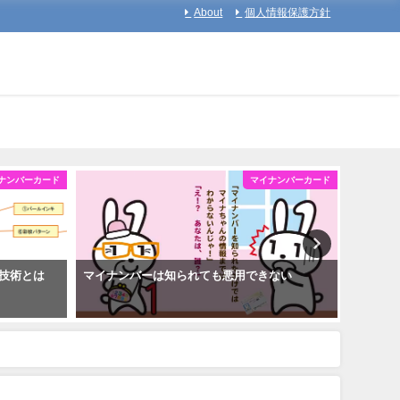
About
個人情報保護方針
ナンバーカード
マイナンバーカード
技術とは
マイナンバーは知られても悪用できない
証明写