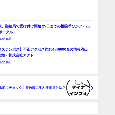
、郵便局で受け付け開始 25日までの投函呼びかけ - au
bポータル
年12月15日
ウステンボス】不正アクセス約154万6000名の情報流出
性 - 株式会社アクト
年12月15日
する前にチェック！失敗談に学ぶ注意点とは？