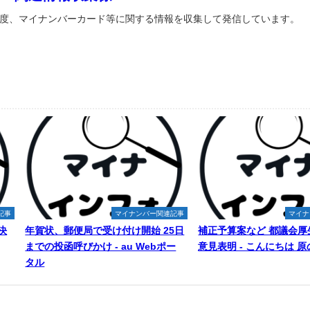
度、マイナンバーカード等に関する情報を収集して発信しています。
記事
マイナンバー関連記事
マイナ
決
年賀状、郵便局で受け付け開始 25日
補正予算案など 都議会厚
までの投函呼びかけ - au Webポー
意見表明 - こんにちは 
タル