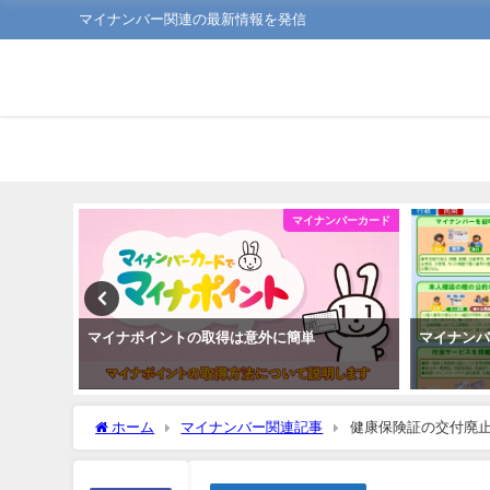
マイナンバー関連の最新情報を発信
ンバーカード
マイナンバーカード
で住民票
マイナポイントの取得は意外に簡単
マイナン
ホーム
マイナンバー関連記事
健康保険証の交付廃