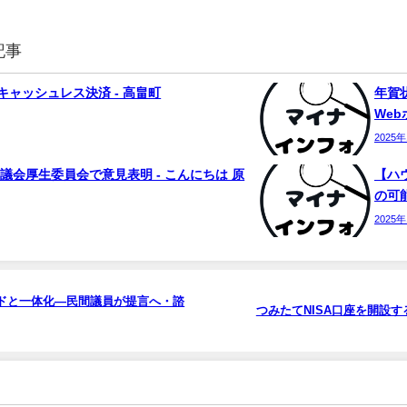
記事
ャッシュレス決済 - 高畠町
年賀状
We
2025
議会厚生委員会で意見表明 - こんにちは 原
【ハ
の可能
2025
ドと一体化―民間議員が提言へ・諮
つみたてNISA口座を開設