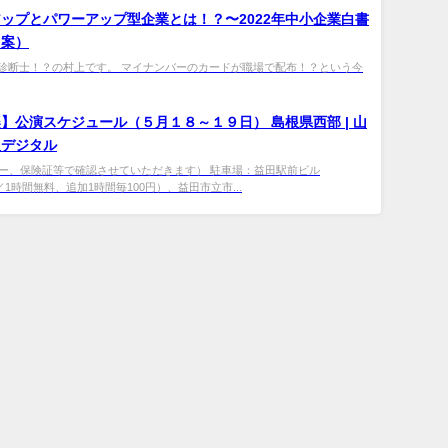
ップとパワーアップ型企業とは！？〜2022年中小企業白書
（案）
診断士！？の村上です。 マイナンバーのカードが職場で配布！？という今
】公演スケジュール（５月１８～１９日） 島根県西部 | 山
報デジタル
ナンバー、保険証等で確認させていただきます） 駐車場：益田駅前ビル
／1時間無料、追加1時間毎100円）、益田市立市...