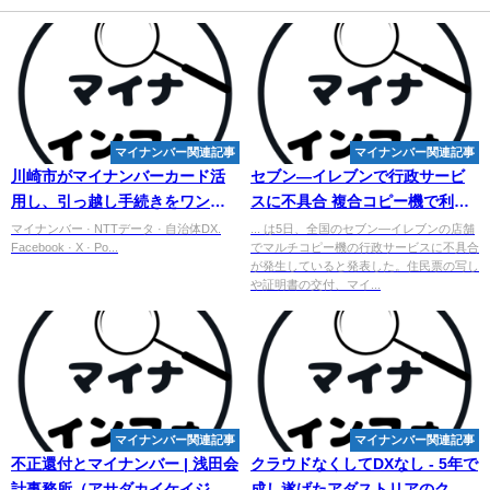
マイナンバー関連記事
マイナンバー関連記事
川崎市が
マイ
ナンバーカード活
セブン―イレブンで行政サービ
用し、引っ越し手続きをワンス
スに不具合 複合コピー機で利用
トップで可能に NTTデータが ...
できず - Yahoo!ニュース
マイナンバー · NTTデータ · 自治体DX.
... は5日、全国のセブン―イレブンの店舗
Facebook · X · Po...
でマルチコピー機の行政サービスに不具合
が発生していると発表した。住民票の写し
や証明書の交付、マイ...
マイナンバー関連記事
マイナンバー関連記事
不正還付と
マイナンバー
| 浅田会
クラウドなくしてDXなし - 5年で
計事務所（アサダカイケイジム
成し遂げたアダストリアのクラ