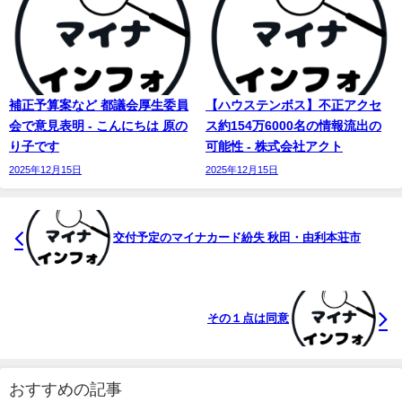
補正予算案など 都議会厚生委員
【ハウステンボス】不正アクセ
会で意見表明 - こんにちは 原の
ス約154万6000名の情報流出の
り子です
可能性 - 株式会社アクト
2025年12月15日
2025年12月15日
交付予定のマイナカード紛失 秋田・由利本荘市
その１点は同意
おすすめの記事