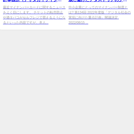
ショ）
ウド移行、そのポイントとは (1)
最近マイナンバーカードに関するニュース
中小企業にとってのマイナンバー制度と
をよく目にします。 チケットの転売防止
は? 第134回 2022年度版「デジタル社会の
や酒タバコがセルフレジで買えるようにな
実現に向けた重点計画」閣議決定.
るといった内容ですが、本人...
2022/08/15 ...