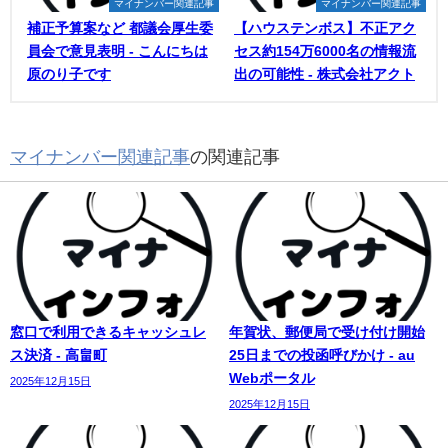
マイナンバー関連記事
マイナンバー関連記事
補正予算案など 都議会厚生委
【ハウステンボス】不正アク
員会で意見表明 - こんにちは
セス約154万6000名の情報流
原のり子です
出の可能性 - 株式会社アクト
マイナンバー関連記事
の関連記事
窓口で利用できるキャッシュレ
年賀状、郵便局で受け付け開始
ス決済 - 高畠町
25日までの投函呼びかけ - au
Webポータル
2025年12月15日
2025年12月15日