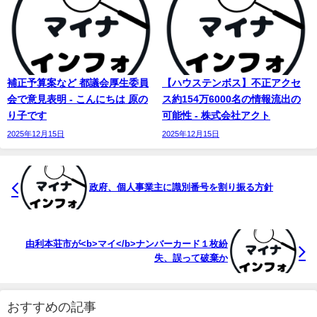
補正予算案など 都議会厚生委員
【ハウステンボス】不正アクセ
会で意見表明 - こんにちは 原の
ス約154万6000名の情報流出の
り子です
可能性 - 株式会社アクト
2025年12月15日
2025年12月15日
政府、個人事業主に識別番号を割り振る方針
由利本荘市が<b>マイ</b>ナンバーカード１枚紛
失、誤って破棄か
おすすめの記事