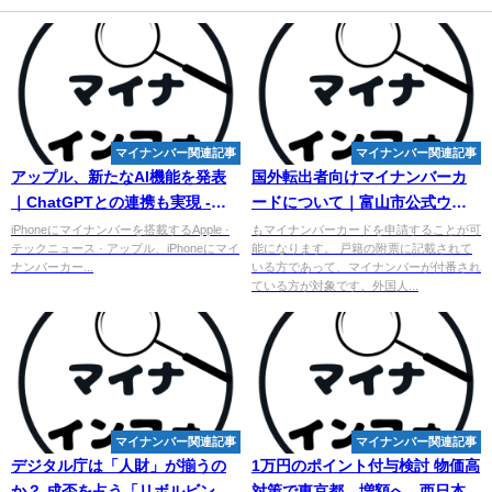
マイナンバー関連記事
マイナンバー関連記事
アップル、新たなAI機能を発表
国外転出者向け
マイ
ナンバーカ
｜ChatGPTとの連携も実現 -
ードについて｜富山市公式ウェ
The Tech Report
ブサイト
iPhoneにマイナンバーを搭載するApple ·
もマイナンバーカードを申請することが可
テックニュース · アップル、iPhoneにマイ
能になります。 戸籍の附票に記載されて
ナンバーカー...
いる方であって、マイナンバーが付番され
ている方が対象です。外国人...
マイナンバー関連記事
マイナンバー関連記事
デジタル庁は「人財」が揃うの
1万円のポイント付与検討 物価高
か？ 成否を占う「リボルビング
対策で東京都、増額へ - 西日本新