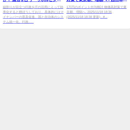
ドア」の仕組み構築
聞
縦割りが目立つ行政をITの活用によって効
1万円のポイント付与検討 物価高対策で東
率化すると標ぼうしており、具体的にはマ
京都、増額へ. 2025/11/18 18:36
イナンバーの普及促進、国と自治体のシス
(2025/11/18 18:38 更新) . #...
テム統一化、行政......