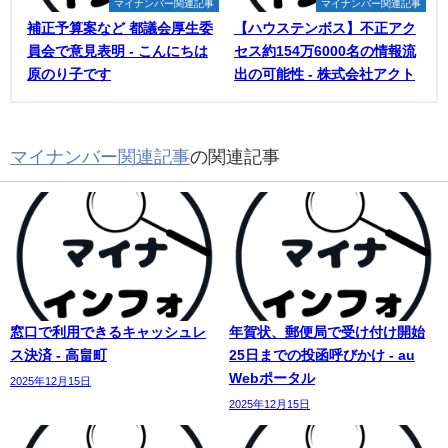
マイナンバー関連記事
マイナンバー関連記事
補正予算案など 都議会厚生委
【ハウステンボス】不正アク
員会で意見表明 - こんにちは
セス約154万6000名の情報流
原のり子です
出の可能性 - 株式会社アクト
マイナンバー関連記事
の関連記事
窓口で利用できるキャッシュレ
年賀状、郵便局で受け付け開始
ス決済 - 高畠町
25日までの投函呼びかけ - au
Webポータル
2025年12月15日
2025年12月15日