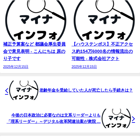
補正予算案など 都議会厚生委員
【ハウステンボス】不正アクセ
会で意見表明 - こんにちは 原の
ス約154万6000名の情報流出の
り子です
可能性 - 株式会社アクト
2025年12月15日
2025年12月15日
老齢年金を受給していた人が死亡したら手続きは？
今後の日本政治に必要なのは文系リーダーよりも
「理系リーダー」～デジタル改革関連法案が衆院 ...