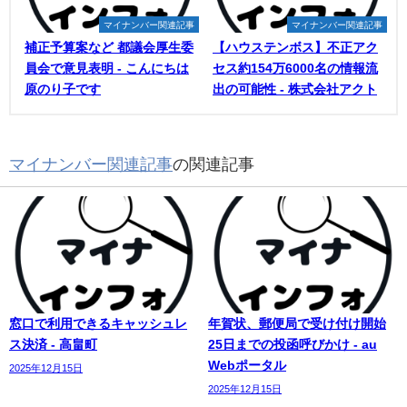
マイナンバー関連記事
マイナンバー関連記事
補正予算案など 都議会厚生委
【ハウステンボス】不正アク
員会で意見表明 - こんにちは
セス約154万6000名の情報流
原のり子です
出の可能性 - 株式会社アクト
マイナンバー関連記事
の関連記事
窓口で利用できるキャッシュレ
年賀状、郵便局で受け付け開始
ス決済 - 高畠町
25日までの投函呼びかけ - au
Webポータル
2025年12月15日
2025年12月15日