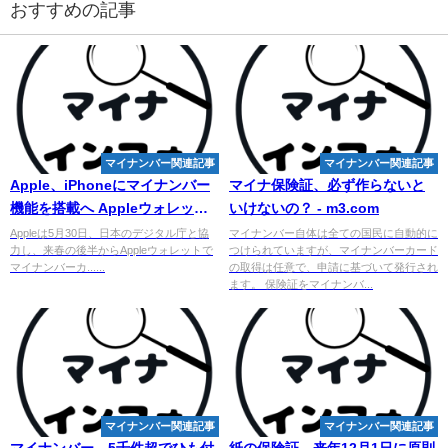
おすすめの記事
マイナンバー関連記事
マイナンバー関連記事
Apple、iPhoneに
マイナンバー
マイナ保険証、必ず作らないと
機能を搭載へ Appleウォレット
いけないの？ - m3.com
の身分証明書機能は米国外で初
Appleは5月30日、日本のデジタル庁と協
マイナンバー自体は全ての国民に自動的に
力し、来春の後半からAppleウォレットで
つけられていますが、マイナンバーカード
マイナンバーカ......
の取得は任意で、申請に基づいて発行され
ます。 保険証をマイナンバ...
マイナンバー関連記事
マイナンバー関連記事
マイナンバー
、5千件超でひも付
紙の保険証、来年12月1日に原則