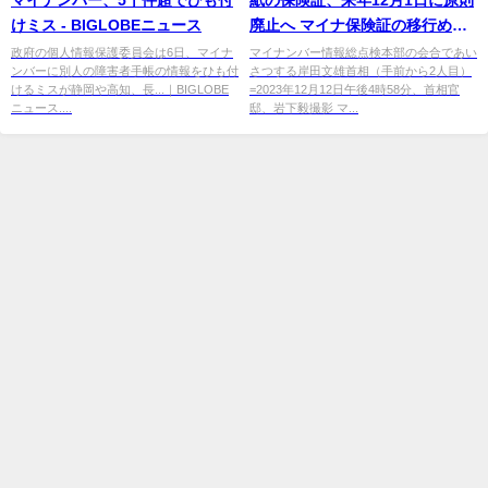
けミス - BIGLOBEニュース
廃止へ マイナ保険証の移行めぐ
り - au Webポータル
政府の個人情報保護委員会は6日、マイナ
マイナンバー情報総点検本部の会合であい
ンバーに別人の障害者手帳の情報をひも付
さつする岸田文雄首相（手前から2人目）
けるミスが静岡や高知、長...｜BIGLOBE
=2023年12月12日午後4時58分、首相官
ニュース....
邸、岩下毅撮影 マ...