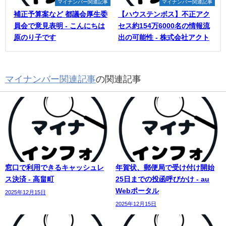
マイナンバー関連記事
マイナンバー関連記事
補正予算案など 都議会厚生委
【ハウステンボス】不正アク
員会で意見表明 - こんにちは
セス約154万6000名の情報流
原のり子です
出の可能性 - 株式会社アクト
マイナンバー関連記事
の関連記事
窓口で利用できるキャッシュレ
年賀状、郵便局で受け付け開始
ス決済 - 高畠町
25日までの投函呼びかけ - au
Webポータル
2025年12月15日
2025年12月15日