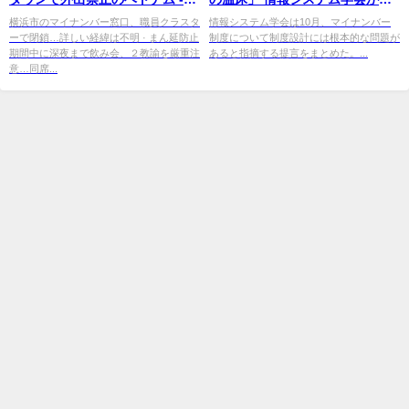
au Webポータル
度設計に根本的な問題と提言
横浜市のマイナンバー窓口、職員クラスタ
情報システム学会は10月、マイナンバー
ーで閉鎖…詳しい経緯は不明 · まん延防止
制度について制度設計には根本的な問題が
期間中に深夜まで飲み会、２教諭を厳重注
あると指摘する提言をまとめた。...
意…同席...