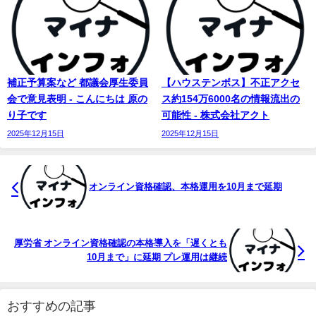
補正予算案など 都議会厚生委員
【ハウステンボス】不正アクセ
会で意見表明 - こんにちは 原の
ス約154万6000名の情報流出の
り子です
可能性 - 株式会社アクト
2025年12月15日
2025年12月15日
オンライン資格確認、本格運用を10月まで延期
厚労省 オンライン資格確認の本格導入を「遅くとも
10月まで」に延期 プレ運用は継続
おすすめの記事