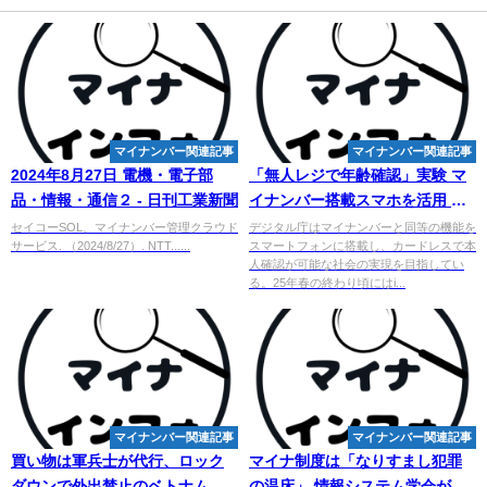
マイナンバー関連記事
マイナンバー関連記事
2024年8月27日 電機・電子部
「無人レジで年齢確認」実験
マ
品・情報・通信２ - 日刊工業新聞
イナンバー
搭載スマホを活用 日
本フランチャイズチェーン協会
セイコーSOL、マイナンバー管理クラウド
デジタル庁はマイナンバーと同等の機能を
サービス. （2024/8/27）. NTT......
スマートフォンに搭載し、カードレスで本
人確認が可能な社会の実現を目指してい
る。25年春の終わり頃にはi...
マイナンバー関連記事
マイナンバー関連記事
買い物は軍兵士が代行、ロック
マイナ制度は「なりすまし犯罪
ダウンで外出禁止のベトナム -
の温床」 情報システム学会が制