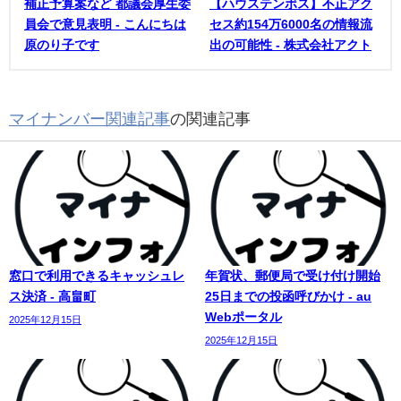
補正予算案など 都議会厚生委
【ハウステンボス】不正アク
員会で意見表明 - こんにちは
セス約154万6000名の情報流
原のり子です
出の可能性 - 株式会社アクト
マイナンバー関連記事
の関連記事
窓口で利用できるキャッシュレ
年賀状、郵便局で受け付け開始
ス決済 - 高畠町
25日までの投函呼びかけ - au
Webポータル
2025年12月15日
2025年12月15日