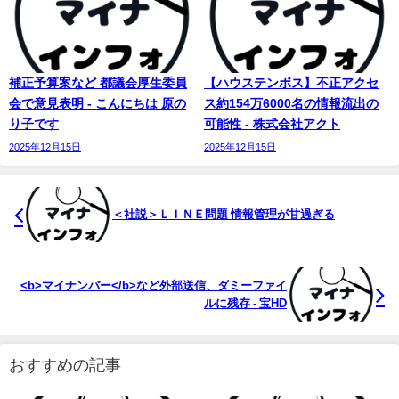
補正予算案など 都議会厚生委員
【ハウステンボス】不正アクセ
会で意見表明 - こんにちは 原の
ス約154万6000名の情報流出の
り子です
可能性 - 株式会社アクト
2025年12月15日
2025年12月15日
＜社説＞ＬＩＮＥ問題 情報管理が甘過ぎる
<b>マイナンバー</b>など外部送信、ダミーファイ
ルに残存 - 宝HD
おすすめの記事