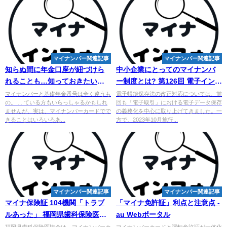
マイナンバー関連記事
マイナンバー関連記事
知らぬ間に年金口座が紐づけら
中小企業にとっての
マイナンバ
れることも…知っておきたい
ー
制度とは? 第126回 電子インボ
「マイナカードの落とし穴」
イスと電子帳簿保存法（2021年
マイナンバーと基礎年金番号は全く違うも
電子帳簿保存法の改正対応については、前
の。 ... ている方もいらっしゃるかもしれ
回も「電子取引」における電子データ保存
12 ...
ませんが、実は、マイナンバーカードでで
の義務化を中心に取り上げてきました。一
きることはいろいろあ...
方で、2023年10月施行...
マイナンバー関連記事
マイナンバー関連記事
マイナ保険証 104機関「トラブ
「マイナ免許証」利点と注意点 -
ルあった」 福岡県歯科保険医協
au Webポータル
会調査 - 西日本新聞
福岡県歯科保険医協会は、マイナンバーカ
マイナンバーカードと運転免許証が一体化