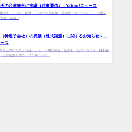
氏の台湾発言に抗議（時事通信） - Yahoo!ニュース
中国経済、２８年に世界一 日本は４位転落―英調査 · マイナンバー、中国で
指摘、年金...
（特定子会社）の異動（株式譲渡）に関するお知らせ - ニ
ュース
方領土除いて考えれば…」＝「不用意発言」批判も · セブン＆アイ、純利益
ーカ堂店舗売却で―２５年３～５...