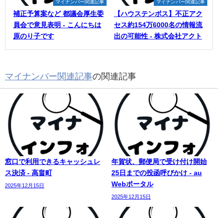
マイナンバー関連記事
マイナンバー関連記事
補正予算案など 都議会厚生委
【ハウステンボス】不正アク
員会で意見表明 - こんにちは
セス約154万6000名の情報流
原のり子です
出の可能性 - 株式会社アクト
マイナンバー関連記事
の関連記事
窓口で利用できるキャッシュレ
年賀状、郵便局で受け付け開始
ス決済 - 高畠町
25日までの投函呼びかけ - au
Webポータル
2025年12月15日
2025年12月15日