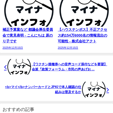
補正予算案など 都議会厚生委員
【ハウステンボス】不正アクセ
会で意見表明 - こんにちは 原の
ス約154万6000名の情報流出の
り子です
可能性 - 株式会社アクト
2025年12月15日
2025年12月15日
【ワクチン接種券への音声コード添付などを要望】
会派『政策フォーラム・市民の声あげお ...
<b>マイ</b>ナンバーカードとJPKIで本人確認の仕
組みは普及するか
おすすめの記事