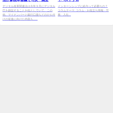
デジタル改革関連法は今年９月にデジタル
インターンシップに給与って必要なの？
庁を創設することを柱としていて、この
コラムテーマ. コラム · お役立ち情報 · 労
他、マイナンバーと銀行口座などのひも付
務 · 入社...
けの促進に向けた内容も......