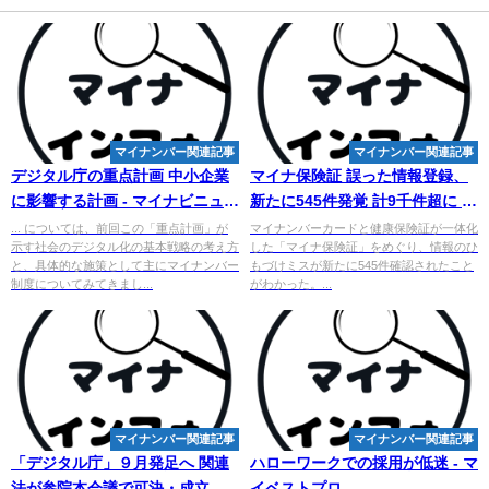
マイナンバー関連記事
マイナンバー関連記事
デジタル庁の重点計画 中小企業
マイナ保険証 誤った情報登録、
に影響する計画 - マイナビニュー
新たに545件発覚 計9千件超に -
ス
朝日新聞デジタル
... については、前回この「重点計画」が
マイナンバーカードと健康保険証が一体化
示す社会のデジタル化の基本戦略の考え方
した「マイナ保険証」をめぐり、情報のひ
と、具体的な施策として主にマイナンバー
もづけミスが新たに545件確認されたこと
制度についてみてきまし...
がわかった。...
マイナンバー関連記事
マイナンバー関連記事
「デジタル庁」９月発足へ 関連
ハローワークでの採用が低迷 - マ
法が参院本会議で可決・成立
イベストプロ