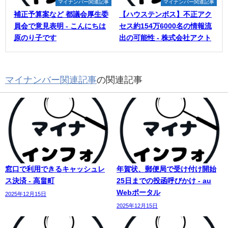
マイナンバー関連記事
マイナンバー関連記事
補正予算案など 都議会厚生委
【ハウステンボス】不正アク
員会で意見表明 - こんにちは
セス約154万6000名の情報流
原のり子です
出の可能性 - 株式会社アクト
マイナンバー関連記事
の関連記事
窓口で利用できるキャッシュレ
年賀状、郵便局で受け付け開始
ス決済 - 高畠町
25日までの投函呼びかけ - au
Webポータル
2025年12月15日
2025年12月15日