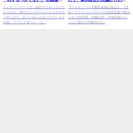
使 - NewsPicks
ました。主なもの ... - 選挙ドッ
マイナンバーとうまく紐付けてやっていた
【マイナンバー手数料条例の改正】. ［目
だければ。開示コントロールとかもできる
的］マイナンバーカードの普及促進を図る
トコム
と思うので。ありとあらゆるパスワードそ
ため. □住民票・印鑑証明・市県民税のコ
の他… アプリを使うと、ニ...
ンビニ発行の手数料が3...