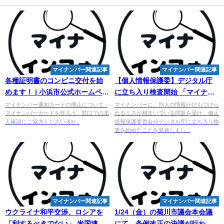
マイナンバー関連記事
マイナンバー関連記事
各種証明書のコンビニ交付を始
【個人情報保護委】デジタル庁
めます！ | 小浜市公式ホームペー
に立ち入り検査開始 「
マイナン
ジ
バー
問題」めぐり - YouTube
マイナンバー通知カードの廃止について ·
マイナンバーに、別人の情報がひもづけら
マイナンバーカードを作ろう · 窓口での本
れるミスが相次いでいる問題を受け、個人
人確認にご協力ください &m...
情報保護委員会がデジタル庁に立ち入り検
査を始めたことを発表しまし...
マイナンバー関連記事
マイナンバー関連記事
ウクライナ和平交渉、ロシアを
1/24（金）の菊川市議会本会議
「利するべきでない」 米国連大
にて、条例改正の決議が行われ