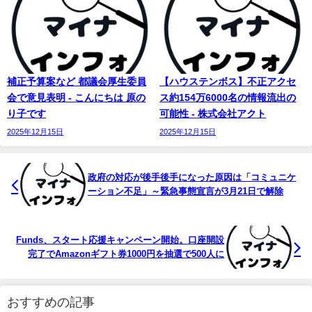
補正予算案など 都議会厚生委員
【ハウステンボス】不正アクセ
会で意見表明 - こんにちは 原の
ス約154万6000名の情報流出の
り子です
可能性 - 株式会社アクト
2025年12月15日
2025年12月15日
政府の対応が後手後手になった原因は「コミュニケ
ーション不足」～緊急事態宣言が3月21日で解除
Funds、スタート応援キャンペーン開始。口座開設
完了でAmazonギフト券1000円を抽選で500人に
おすすめの記事