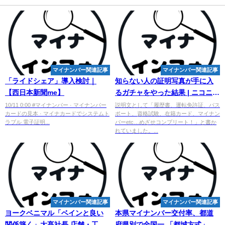
マイナンバー関連記事
マイナンバー関連記事
「ライドシェア」導入検討｜
知らない人の証明写真が手に入
【西日本新聞me】
るガチャをやった結果 | ニコニコ
ニュース
10/11 0:00 #マイナンバー · マイナンバー
説明文として「履歴書、運転免許証、パス
カードの見本 · マイナカードでシステムト
ポート、資格試験、在籍カード、マイナン
ラブル 電子証明...
バーetc…めざせコンプリート！」と書か
れていました。...
マイナンバー関連記事
マイナンバー関連記事
ヨークベニマル「ベインと良い
本県
マイナンバー
交付率、都道
関係築く」大髙社長 店舗・工場
府県別で全国一 「都城方式」浸