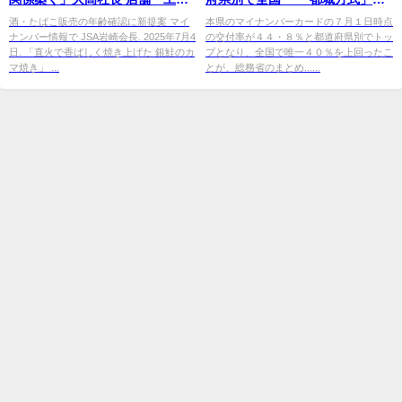
の視察始まる - 食品新聞
透が後押し - デジタル夕刊 プレ
酒・たばこ販売の年齢確認に新提案 マイ
本県のマイナンバーカードの７月１日時点
ナンバー情報で JSA岩崎会長. 2025年7月4
の交付率が４４・８％と都道府県別でトッ
みや
日. 「直火で香ばしく焼き上げた 銀鮭のカ
プとなり、全国で唯一４０％を上回ったこ
マ焼き」 ...
とが、総務省のまとめ......