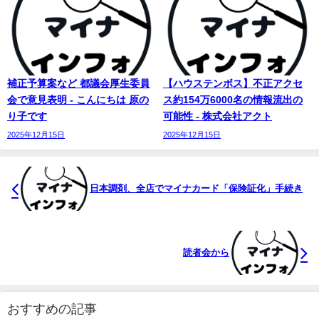
補正予算案など 都議会厚生委員
【ハウステンボス】不正アクセ
会で意見表明 - こんにちは 原の
ス約154万6000名の情報流出の
り子です
可能性 - 株式会社アクト
2025年12月15日
2025年12月15日
日本調剤、全店でマイナカード「保険証化」手続き
読者会から
おすすめの記事