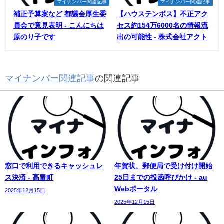
マイナンバー関連記事
マイナンバー関連記事
補正予算案など 都議会厚生委
【ハウステンボス】不正アク
員会で意見表明 - こんにちは
セス約154万6000名の情報流
原のり子です
出の可能性 - 株式会社アクト
マイナンバー関連記事
の関連記事
窓口で利用できるキャッシュレ
年賀状、郵便局で受け付け開始
ス決済 - 高畠町
25日までの投函呼びかけ - au
Webポータル
2025年12月15日
2025年12月15日