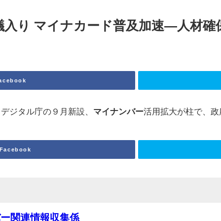
議入り マイナカード普及加速―人材確
acebook
るデジタル庁の９月新設、
マイナンバー
活用拡大が柱で、政
Facebook
バー関連情報収集係