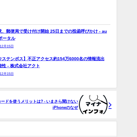
、郵便局で受け付け開始 25日までの投函呼びかけ - au
bポータル
年12月15日
ウステンボス】不正アクセス約154万6000名の情報流出
性 - 株式会社アクト
年12月15日
バーカードを使うメリットは? - いまさら聞けない
iPhoneのなぜ