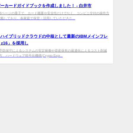
ーカードガイドブックを作成しました！ - 白井市
ー8ページの冊子で、カード概要や安全性だけでなく、コンビニ交付の操作方
記載しており、各家庭で保管・活用していただきた...
ハイブリッドクラウドの中核として最新のIBMメインフレ
 z16」を採用し
予防保守によるシステムの安定稼働や資産保有の最適化によるコスト削減
ハードウェア暗号化機構(Crypto Expr...