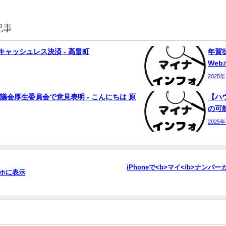
記事
ャッシュレス決済 - 高畠町
年賀状
We
2025
議会厚生委員会で意見表明 - こんにちは 原
【ハ
の可能
2025
iPhoneで<b>マイ</b>ナン
マホに表示