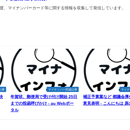
度、マイナンバーカード等に関する情報を収集して発信しています。
記事
マイナンバー関連記事
マイナ
決
年賀状、郵便局で受け付け開始 25日
補正予算案など 都議会厚
までの投函呼びかけ - au Webポー
意見表明 - こんにちは 
タル