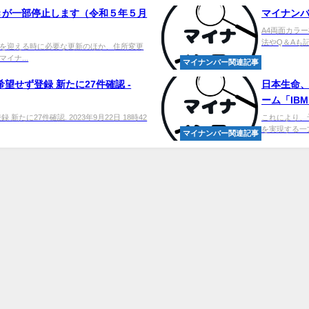
きが一部停止します（令和５年５月
マイ
ナンバ
A4両面カラ
法やQ＆Aも
を迎える時に必要な更新のほか、住所変更
マイナ...
マイナンバー関連記事
望せず登録 新たに27件確認 -
日本生命、
ーム「IBM
たに27件確認. 2023年9月22日 18時42
これにより、
を実現する一方、
マイナンバー関連記事