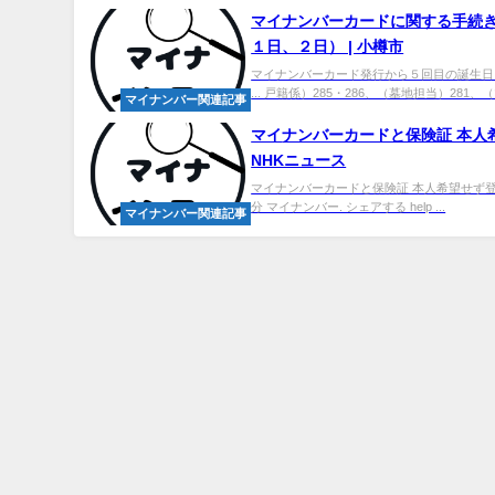
マイ
ナンバーカードに関する手続
１日、２日） | 小樽市
マイナンバーカード発行から５回目の誕生日
... 戸籍係）285・286、（墓地担当）281、（
マイナンバー関連記事
マイ
ナンバーカードと保険証 本人希
NHKニュース
マイナンバーカードと保険証 本人希望せず登録 新
分 マイナンバー. シェアする help ...
マイナンバー関連記事