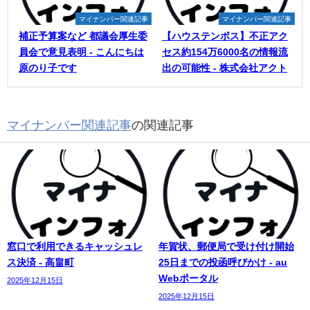
マイナンバー関連記事
マイナンバー関連記事
補正予算案など 都議会厚生委
【ハウステンボス】不正アク
員会で意見表明 - こんにちは
セス約154万6000名の情報流
原のり子です
出の可能性 - 株式会社アクト
マイナンバー関連記事
の関連記事
窓口で利用できるキャッシュレ
年賀状、郵便局で受け付け開始
ス決済 - 高畠町
25日までの投函呼びかけ - au
Webポータル
2025年12月15日
2025年12月15日