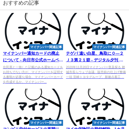
おすすめの記事
マイナンバー関連記事
マイナンバー関連記事
マイナンバー
通知カードの廃止
テゲバ 遠い白星、鳥取に０―２
について - 向日市公式ホームペー
Ｊ３第２１節 - デジタル夕刊 プ
ジ（市民課）
レみや
住民票と一致した記載のある通知カードを
2020年11月20日マイナンバー普及探る 都
お持ちでない方が、マイナンバーを証明す
城市長らウェブ会議 · 販売前の仕上げ整備
る書類が必要な場合、マイナンバーカード
一括 宮崎トヨタグループ、新拠点着工 ...
を作成するか、マイナンバー...
マイナンバー関連記事
マイナンバー関連記事
コンビニ交付サービスの再開に
マイナ保険証の登録解除、1カ月