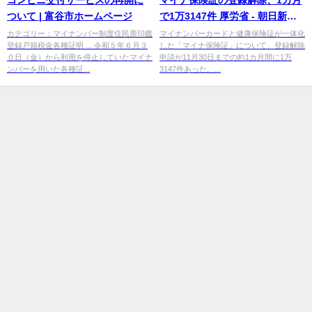
ついて | 富谷市ホームページ
で1万3147件 厚労省 - 朝日新聞
デジタル
カテゴリー：マイナンバー制度住民票印鑑
マイナンバーカードと健康保険証が一体化
登録戸籍税金各種証明 ... 令和５年６月３
した「マイナ保険証」について、登録解除
０日（金）から利用を停止していたマイナ
申請が11月30日までの約1カ月間に1万
ンバーを用いた各種証...
3147件あった。...