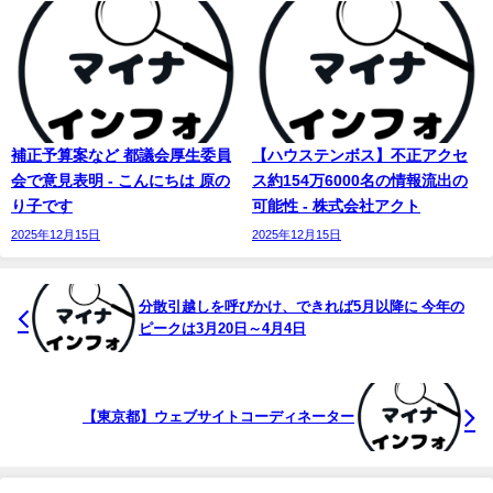
補正予算案など 都議会厚生委員
【ハウステンボス】不正アクセ
会で意見表明 - こんにちは 原の
ス約154万6000名の情報流出の
り子です
可能性 - 株式会社アクト
2025年12月15日
2025年12月15日
分散引越しを呼びかけ、できれば5月以降に 今年の
ピークは3月20日～4月4日
【東京都】ウェブサイトコーディネーター