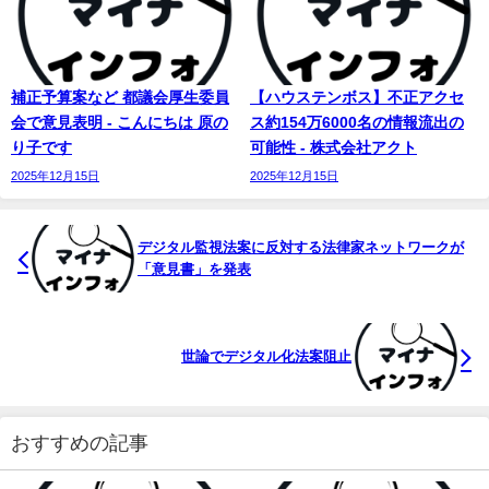
補正予算案など 都議会厚生委員
【ハウステンボス】不正アクセ
会で意見表明 - こんにちは 原の
ス約154万6000名の情報流出の
り子です
可能性 - 株式会社アクト
2025年12月15日
2025年12月15日
デジタル監視法案に反対する法律家ネットワークが
「意見書」を発表
世論でデジタル化法案阻止
おすすめの記事