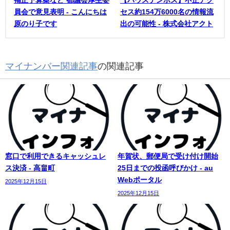
員会で意見表明 - こんにちは
セス約154万6000名の情報流
原のり子です
出の可能性 - 株式会社アクト
マイナンバー関連記事
の関連記事
窓口で利用できるキャッシュレ
年賀状、郵便局で受け付け開始
ス決済 - 高畠町
25日までの投函呼びかけ - au
Webポータル
2025年12月15日
2025年12月15日