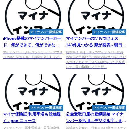
マイナンバー関連記事
マイナンバー関連記事
iPhone搭載の
マイ
ナンバーカー
マイナンバー
のひもづけミス
ド、何ができて、何ができな
143件見つかる 県が発表 - 朝日新
い？（ITmedia NEWS）
聞デジタル
マイナンバー · クレジットカード · アプリ
栃木県は30日、別人のマイナンバーに身
· iPhone. 関連記事. 【画像で見る】人が...
体障害者手帳などに関する情報が誤ってひ
もづけられたケースが143件あったと発表
した。国の指示による点検...
マイナンバー関連記事
マイナンバー関連記事
マイナ保険証 利用率増も低迷続
公金受取口座の登録開始
マイナ
く - goo ニュース
ンバー
を活用―デジタル庁 - まぐ
まぐニュース！
マイナンバー · 厚生労働省 · 国民健康保
希望者を対象に、保有する口座とマイナン