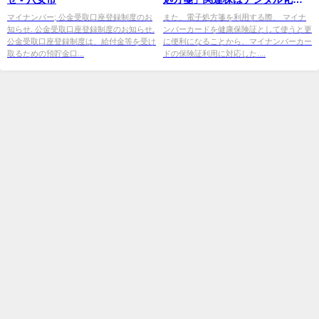
飛躍本番 ＜株探トップ特集
マイナンバー; 公金受取口座登録制度のお
また、電子処方箋を利用する際、 マイナ
知らせ. 公金受取口座登録制度のお知らせ.
ンバーカードを健康保険証として使うと更
公金受取口座登録制度は、給付金等を受け
に便利になることから、マイナンバーカー
取るための預貯金口...
ドの保険証利用に対応した....