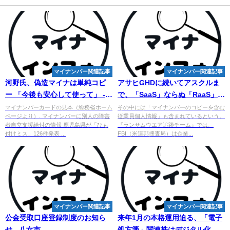
マイナンバー関連記事
マイナンバー関連記事
河野氏、偽造マイナは単純コピ
アサヒGHDに続いてアスクルま
ー 「今後も安心して使って」 -
で、「SaaS」ならぬ「RaaS」の
47NEWS
登場でランサムウエア攻撃が ...
マイナンバーカードの見本（総務省ホーム
その中には「マイナンバーのコピーを含む
ページより）. マイナンバーに別人の障害
従業員個人情報」も含まれているという。
者自立支援給付の情報 鹿児島県が「ひも
『ランサムウエア追跡チーム』では、
付けミス」126件発表 ...
FBI（米連邦捜査局）は企業...
マイナンバー関連記事
マイナンバー関連記事
公金受取口座登録制度のお知ら
来年1月の本格運用迫る、「電子
せ - 八女市
処方箋」関連株はデジタル化で