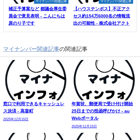
マイナンバー関連記事
マイナンバー関連記事
補正予算案など 都議会厚生委
【ハウステンボス】不正アク
員会で意見表明 - こんにちは
セス約154万6000名の情報流
原のり子です
出の可能性 - 株式会社アクト
マイナンバー関連記事
の関連記事
窓口で利用できるキャッシュレ
年賀状、郵便局で受け付け開始
ス決済 - 高畠町
25日までの投函呼びかけ - au
Webポータル
2025年12月15日
2025年12月15日