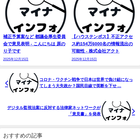
補正予算案など 都議会厚生委員
【ハウステンボス】不正アクセ
会で意見表明 - こんにちは 原の
ス約154万6000名の情報流出の
り子です
可能性 - 株式会社アクト
2025年12月15日
2025年12月15日
コロナ・ワクチン戦争で日本は世界で負け組になっ
てしまう大失政か？国民目線で英断を下せ ...
デジタル監視法案に反対する法律家ネットワークが
「意見書」を発表
おすすめの記事