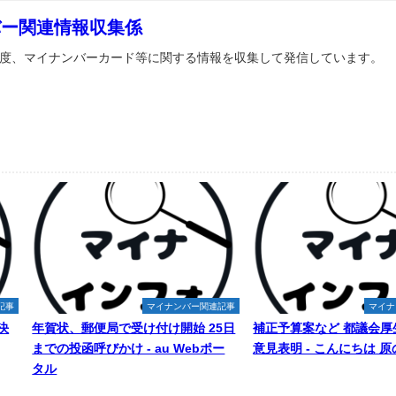
バー関連情報収集係
度、マイナンバーカード等に関する情報を収集して発信しています。
記事
マイナンバー関連記事
マイナ
決
年賀状、郵便局で受け付け開始 25日
補正予算案など 都議会厚
までの投函呼びかけ - au Webポー
意見表明 - こんにちは 
タル