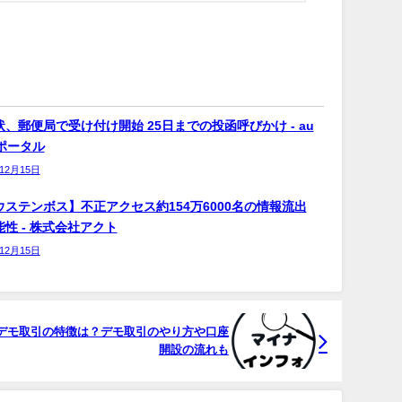
、郵便局で受け付け開始 25日までの投函呼びかけ - au
bポータル
年12月15日
ウステンボス】不正アクセス約154万6000名の情報流出
性 - 株式会社アクト
年12月15日
、デモ取引の特徴は？デモ取引のやり方や口座
開設の流れも