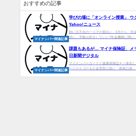
おすすめの記事
学びの場に「オンライン授業」 ウク
Yahoo!ニュース
飼い主不在の一コマが面白い · 4月から「
請に…手帳は処分していい?年金機構に聞い..
マイナンバー関連記事
課題もあるが… マイナ保険証、メリ
日新聞デジタル
マイナンバーカードと健康保険証を一体化した
ーとひもづける公金受取口座に「家族口座」が
マイナンバー関連記事