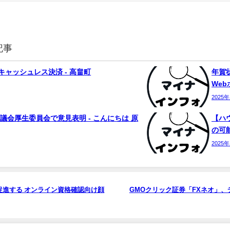
記事
ャッシュレス決済 - 高畠町
年賀状
We
2025
議会厚生委員会で意見表明 - こんにちは 原
【ハ
の可能
2025
進する オンライン資格確認向け顔
GMOクリック証券「FXネオ」