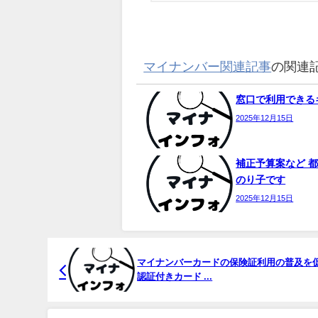
マイナンバー関連記事
の関連
窓口で利用できるキ
2025年12月15日
補正予算案など 都
のり子です
2025年12月15日
マイ
ナンバーカードの保険証利用の普及を促
認証付きカード ...