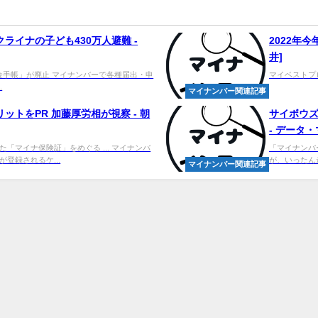
ライナの子ども430万人避難 -
2022年今
井]
年金手帳」が廃止 マイナンバーで各種届出・申
マイベストプロ 
.
マイナンバー関連記事
ットをPR 加藤厚労相が視察 - 朝
サイボウ
- データ
「マイナ保険証」をめぐる ... マイナンバ
「マイナンバ
登録されるケ...
が、いったん
マイナンバー関連記事