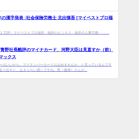
年の漢字発表 :社会保険労務士 北出慎吾 [
マイ
ベストプロ福
TOP · マイベストプロ福井 · 福井のビジネス · 福井の人事労務・ ... ...
ズ青野社長酷評のマイナカード、河野大臣は見直すか（前）
・マックス
ーはいいから、マイナンバーカードは止めませんか、と言っているんです
走り出すと、止まらない感じですね。菅［義偉］さんが...