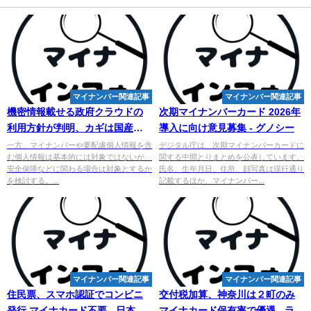
マイナンバー関連記事
マイナンバー関連記事
機密情報載せる政府クラウドの
次期
マイ
ナンバーカード 2026年
利用方針が判明、カギは国産ベ
導入に向け意見募集 - グノシー
ンダーの「育成」
一方、マイナンバーや要配慮個人情報を含
デジタル庁は、次期マイナンバーカードに
む個人情報は基本的には対象ではないが、
関する中間とりまとめを公表しています。
安全保障などに関わる場合は対象とするか
氏名、生年月日、住所、顔写真は現行通り
を検討する。...
記載するほか、マイナンバー...
マイナンバー関連記事
マイナンバー関連記事
住民票、スマホ認証でコンビニ
交付税加算、神奈川は２町のみ
発行 マイナカード不要 - 日本経
マイナカード保有率で優遇 - ライ