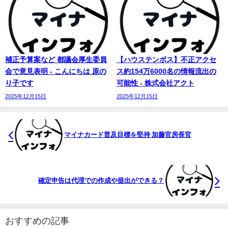
補正予算案など 都議会厚生委員
【ハウステンボス】不正アクセ
会で意見表明 - こんにちは 原の
ス約154万6000名の情報流出の
り子です
可能性 - 株式会社アクト
2025年12月15日
2025年12月15日
マイナカード普及目標を堅持 加藤官房長官
確定申告は代理での作成や提出ができる？
おすすめの記事