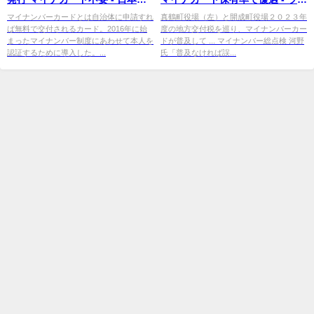
済新聞
ブドアニュース
マイナンバーカードとは自治体に申請すれ
真鶴町役場（左）と開成町役場２０２３年
ば無料で交付されるカード。2016年に始
度の地方交付税を巡り、マイナンバーカー
まったマイナンバー制度にあわせて本人を
ドが普及して ... マイナンバー総点検 河野
認証するために導入した。...
氏「普及なければ誤...