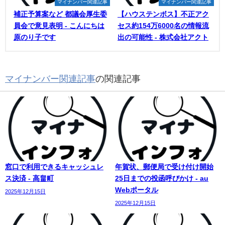
マイナンバー関連記事
マイナンバー関連記事
補正予算案など 都議会厚生委
【ハウステンボス】不正アク
員会で意見表明 - こんにちは
セス約154万6000名の情報流
原のり子です
出の可能性 - 株式会社アクト
マイナンバー関連記事
の関連記事
窓口で利用できるキャッシュレ
年賀状、郵便局で受け付け開始
ス決済 - 高畠町
25日までの投函呼びかけ - au
Webポータル
2025年12月15日
2025年12月15日