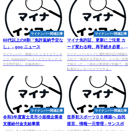
マイナンバー関連記事
マイナンバー関連記事
60代以上の8割「免許返納予定な
マイナ免許証、更新にご注意 カ
し」 - goo ニュース
ード変わる時、再手続き必要 - 朝
日新聞
マイナンバー · 路線バス. いまトピランキ
マイナンバーカードに運転免許証の情報を
ング. powered by いまトピランキング. 1.
入れて一体化する手続きが、２４日に全国
大谷翔平婦人、妊娠発表か...
で始まった。一体化は希望者が対象で、運
転免許センターなどでできる...
マイナンバー関連記事
マイナンバー関連記事
令和3年度富士見市小規模企業者
世界初スポーツＤＢ構築へ 自民
支援給付金支給事業
提言、情報一元管理 - サンスポ
（注記）本人確認書類をマイナンバーでご
法的課題を整理した上で、マイナンバー