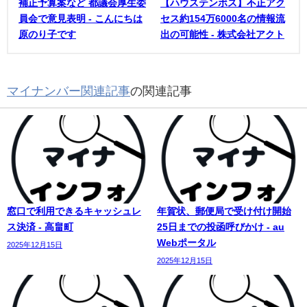
補正予算案など 都議会厚生委
【ハウステンボス】不正アク
員会で意見表明 - こんにちは
セス約154万6000名の情報流
原のり子です
出の可能性 - 株式会社アクト
マイナンバー関連記事
の関連記事
窓口で利用できるキャッシュレ
年賀状、郵便局で受け付け開始
ス決済 - 高畠町
25日までの投函呼びかけ - au
Webポータル
2025年12月15日
2025年12月15日