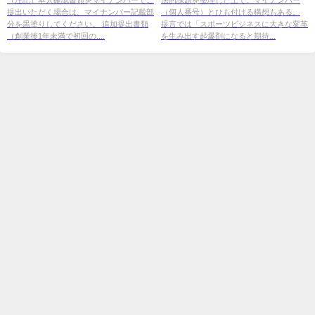
提出いただく場合は、マイナンバー記載部
（個人番号）とひも付ける構想もある。
分を黒塗りしてください。 追加提出書類
提言では「スポーツビジネスに大きな変革
（創業後1年未満で初回の....
を生み出す起爆剤になると期待...