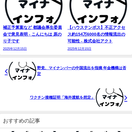
補正予算案など 都議会厚生委員
【ハウステンボス】不正アクセ
会で意見表明 - こんにちは 原の
ス約154万6000名の情報流出の
り子です
可能性 - 株式会社アクト
2025年12月15日
2025年12月15日
野党、
マイナンバー
の中国流出を指摘 年金機構は否
定
ワクチン接種証明「海外渡航を想定」
おすすめの記事