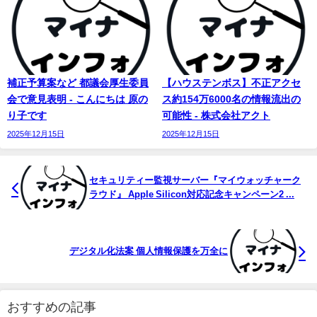
補正予算案など 都議会厚生委員
【ハウステンボス】不正アクセ
会で意見表明 - こんにちは 原の
ス約154万6000名の情報流出の
り子です
可能性 - 株式会社アクト
2025年12月15日
2025年12月15日
セキュリティー監視サーバー『
マイ
ウォッチャーク
ラウド』 Apple Silicon対応記念キャンペーン2 ...
デジタル化法案 個人情報保護を万全に
おすすめの記事