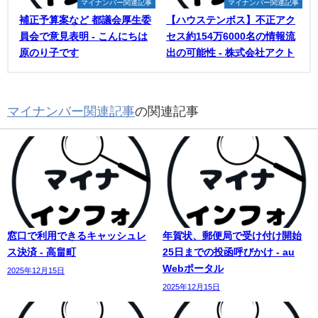
マイナンバー関連記事
マイナンバー関連記事
補正予算案など 都議会厚生委
【ハウステンボス】不正アク
員会で意見表明 - こんにちは
セス約154万6000名の情報流
原のり子です
出の可能性 - 株式会社アクト
マイナンバー関連記事
の関連記事
窓口で利用できるキャッシュレ
年賀状、郵便局で受け付け開始
ス決済 - 高畠町
25日までの投函呼びかけ - au
Webポータル
2025年12月15日
2025年12月15日