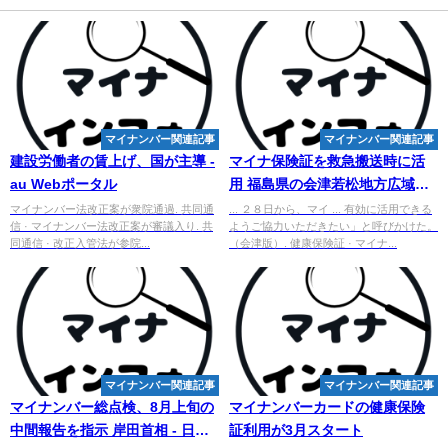
マイナンバー関連記事
マイナンバー関連記事
建設労働者の賃上げ、国が主導 -
マイナ保険証を救急搬送時に活
au Webポータル
用 福島県の会津若松地方広域消
防本部 ２８日から実証事業
マイナンバー法改正案が衆院通過. 共同通
... ２８日から、マイ ... 有効に活用できる
信 · マイナンバー法改正案が審議入り. 共
ようご協力いただきたい」と呼びかけた。
同通信 · 改正入管法が参院...
（会津版）. 健康保険証 · マイナ...
マイナンバー関連記事
マイナンバー関連記事
マイナンバー
総点検、8月上旬の
マイ
ナンバーカードの健康保険
中間報告を指示 岸田首相 - 日テ
証利用が3月スタート