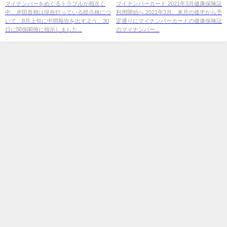
レNEWS
マイナンバーをめぐるトラブルが相次ぐ
マイナンバーカード 2021年3月健康保険証
中、岸田首相は現在行っている総点検につ
利用開始へ 2021年3月、来月の後半から予
いて、8月上旬に中間報告を出すよう、30
定通りにマイナンバーカードの健康保険証
日に関係閣僚に指示しました...
のマイナンバー...