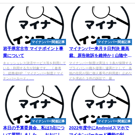
マイナンバー関連記事
マイナンバー関連記事
岩手県宮古市 マイナポイント事
マイナンバー
来月９日判決 最高
業について
裁、原告敗訴を維持か | 山陰中央
新報デジタル
キャッシュレス決済サービス等を利用して
マイナンバー制度は憲法１３条が保障する
いる・利用する方が対象です。 《 参考
プライバシー権を侵害し違憲だとして、各
》. 総務省HP 「マイナンバー制度とマイ
地の住民が国に個人番号の利用差し止めな
ナンバーカード」.....
どを求めた３件の訴訟で、最...
マイナンバー関連記事
マイナンバー関連記事
本日の予算委員会、私は3点につ
2022年度中にAndroidスマホで
いて質問しました。 - おおにし健
マイ
ナンバーカード機能の利用