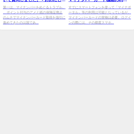
介（オオニシケンスケ）
が可能へ。カード読み取りや携
第一は、マイナンバーをめぐるトラブル。
すでにスマートフォンを使って「マイナポ
... ポイント付与のアメと紙の保険証廃止
ータル」等の利用は可能となっているが、
行 ...
のムチでマイナンバーカード取得を強引に
マイナンバーカードの実物は必要。ログイ
進めてきたのは国であ...
ンの際には、その都度スマホ...