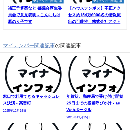
マイナンバー関連記事
マイナンバー関連記事
補正予算案など 都議会厚生委
【ハウステンボス】不正アク
員会で意見表明 - こんにちは
セス約154万6000名の情報流
原のり子です
出の可能性 - 株式会社アクト
マイナンバー関連記事
の関連記事
窓口で利用できるキャッシュレ
年賀状、郵便局で受け付け開始
ス決済 - 高畠町
25日までの投函呼びかけ - au
Webポータル
2025年12月15日
2025年12月15日