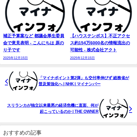
補正予算案など 都議会厚生委員
【ハウステンボス】不正アクセ
会で意見表明 - こんにちは 原の
ス約154万6000名の情報流出の
り子です
可能性 - 株式会社アクト
2025年12月15日
2025年12月15日
「マイナポイント第2弾」も交付率伸びず 総務省が
普及策強化へ | NHK |
マイナンバー
スリランカが独立以来最悪の経済危機に直面、何が
起こっているのか | THE OWNER
おすすめの記事