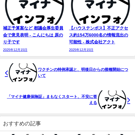
補正予算案など 都議会厚生委員
【ハウステンボス】不正アクセ
会で意見表明 - こんにちは 原の
ス約154万6000名の情報流出の
り子です
可能性 - 株式会社アクト
2025年12月15日
2025年12月15日
ワクチンの特例承認と、明後日からの接種開始につ
いて
「マイナ健康保険証」まもなくスタート、不安に答
える
おすすめの記事