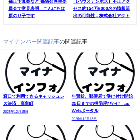
補正予算案など 都議会厚生委
【ハウステンボス】不正アク
員会で意見表明 - こんにちは
セス約154万6000名の情報流
原のり子です
出の可能性 - 株式会社アクト
マイナンバー関連記事
の関連記事
窓口で利用できるキャッシュレ
年賀状、郵便局で受け付け開始
ス決済 - 高畠町
25日までの投函呼びかけ - au
Webポータル
2025年12月15日
2025年12月15日