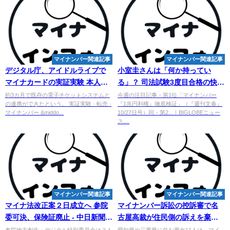
マイナンバー関連記事
マイナンバー関連記事
デジタル庁、アイドルライブで
小室圭さんは「何か持ってい
マイナカードの実証実験 本人確
る」？ 司法試験3度目合格の快挙
認で不正転売防止 - goo ニュー
に日本中が茫然自失
約3カ月で既存の電子チケットシステムと
今週の注目記事・第1位「マイナンバー
の連携ができたという。 実証実験 · 転売 ·
『1兆円利権』徹底検証」（『週刊文春』
ス
マイナンバー &middo...
10/27日号）同・第2...｜BIGLOBEニュー
ス....
マイナンバー関連記事
マイナンバー関連記事
マイナ法改正案２日成立へ 参院
マイナンバー
訴訟の控訴審で名
委可決、保険証廃止 - 中日新聞
古屋高裁が住民側の訴えを棄却 -
Web
Yahoo!ニュース
参院地方創生・デジタル特別委員会は３１
愛知県や三重県に住む男女11人は、マイ