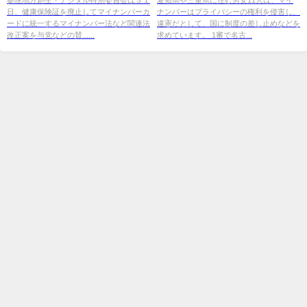
日、健康保険証を廃止してマイナンバーカ
ナンバーはプライバシーの権利を侵害し、
ードに統一するマイナンバー法など関連法
違憲だとして、国に制度の差し止めなどを
改正案を与党などの賛......
求めています。 1審で名古...