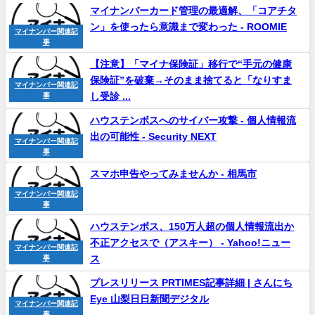
マイ
ナンバーカード管理の最適解、「コアチタ
ン」を使ったら意識まで変わった - ROOMIE
マイナンバー関連記
事
【注意】「マイナ保険証」移行で“手元の健康
保険証”を破棄→そのまま捨てると「なりすま
マイナンバー関連記
し受診 ...
事
ハウステンボスへのサイバー攻撃 - 個人情報流
出の可能性 - Security NEXT
マイナンバー関連記
事
スマホ申告やってみませんか - 相馬市
マイナンバー関連記
事
ハウステンボス、150万人超の個人情報流出か
不正アクセスで（アスキー） - Yahoo!ニュー
マイナンバー関連記
ス
事
プレスリリース PRTIMES記事詳細 | さんにち
Eye 山梨日日新聞デジタル
マイナンバー関連記
事