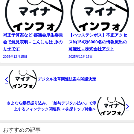
補正予算案など 都議会厚生委員
【ハウステンボス】不正アクセ
会で意見表明 - こんにちは 原の
ス約154万6000名の情報流出の
り子です
可能性 - 株式会社アクト
2025年12月15日
2025年12月15日
デジタル改革関連法案を閣議決定
さよなら銀行振り込み、「給与デジタル払い」で浮
上するフィンテック関連株 ＜株探トップ特集＞
おすすめの記事