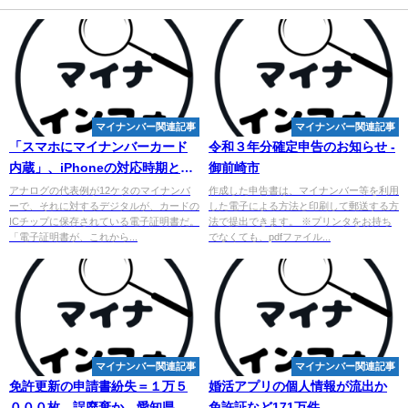
マイナンバー関連記事
マイナンバー関連記事
「スマホに
マイ
ナンバーカード
令和３年分確定申告のお知らせ -
内蔵」、iPhoneの対応時期とス
御前崎市
マホ搭載の仕組みとは
アナログの代表例が12ケタのマイナンバ
作成した申告書は、マイナンバー等を利用
ーで、それに対するデジタルが、カードの
した電子による方法と印刷して郵送する方
ICチップに保存されている電子証明書だ。
法で提出できます。 ※プリンタをお持ち
「電子証明書が、これから...
でなくても、pdfファイル...
マイナンバー関連記事
マイナンバー関連記事
免許更新の申請書紛失＝１万５
婚活アプリの個人情報が流出か
０００枚、誤廃棄か―愛知県警 -
免許証など171万件