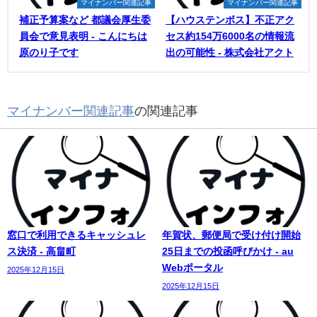
マイナンバー関連記事
マイナンバー関連記事
補正予算案など 都議会厚生委
【ハウステンボス】不正アク
員会で意見表明 - こんにちは
セス約154万6000名の情報流
原のり子です
出の可能性 - 株式会社アクト
マイナンバー関連記事
の関連記事
窓口で利用できるキャッシュレ
年賀状、郵便局で受け付け開始
ス決済 - 高畠町
25日までの投函呼びかけ - au
Webポータル
2025年12月15日
2025年12月15日