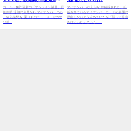
au Webポータル
ゴールド免許更新の「オンライン講習」詳
マイナンバーの流出も1件確認された。記
細判明 通知は今月から マイナンバーとの
載されているマイナンバーカードの裏面は
一体化構想も. 乗りものニュース · セカオ
提出しないよう求めていたが「誤って提出
ワ新...
されていた」という。...