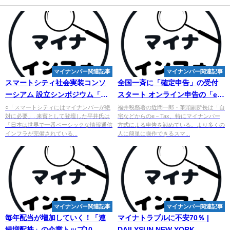
マイナンバー関連記事
マイナンバー関連記事
スマートシティ社会実装コンソ
全国一斉に「確定申告」の受付
ーシアム 設立シンポジウム「ス
スタート オンライン申告の「e－
マートシティの社会実装を加速
Tax」が7割超 3月17日まで【福
○「スマートシティにはマイナンバーが絶
福井税務署の近間一郎・筆頭副所長は「自
対に必要」. 来賓として登壇した平井氏は
宅などからのe－Tax、特にマイナンバー
する ...
井】
「日本は世界で一番ベーシックな情報通信
方式による申告を勧めている。より多くの
インフラが完備されている...
人に簡単に操作できるスマ...
マイナンバー関連記事
マイナンバー関連記事
毎年配当が増加していく！「連
マイナトラブルに不安70％ |
続増配株」の企業トップ10 -
DAILYSUN NEW YORK