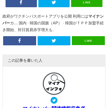
LINE
政府がワクチンパスポートアプリを公開 利用には
マイナン
バー
カ… 国内 · 韓国の国旗（AP） · 韓国がＴＰＰ加盟手続
き開始、対日貿易赤字増大も.
LINE
この記事を書いた人