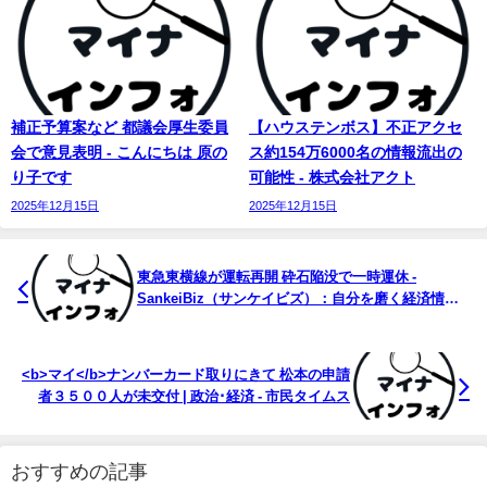
補正予算案など 都議会厚生委員
【ハウステンボス】不正アクセ
会で意見表明 - こんにちは 原の
ス約154万6000名の情報流出の
り子です
可能性 - 株式会社アクト
2025年12月15日
2025年12月15日
東急東横線が運転再開 砕石陥没で一時運休 -
SankeiBiz（サンケイビズ）：自分を磨く経済情報
サイト
<b>マイ</b>ナンバーカード取りにきて 松本の申請
者３５００人が未交付 | 政治･経済 - 市民タイムス
おすすめの記事