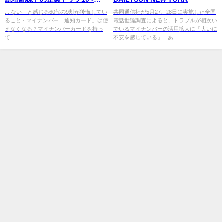
MONEY PLUS
... ない」と感じる60代の9割が後悔してい
共同通信社が5月27、28日に実施した全国
ること · マイナンバー「通知カード」は使
電話世論調査によると、トラブルが相次い
えなくなる？マイナンバーカードを持っ
でいるマイナンバーの活用拡大に「大いに
て...
不安を感じている」「あ...