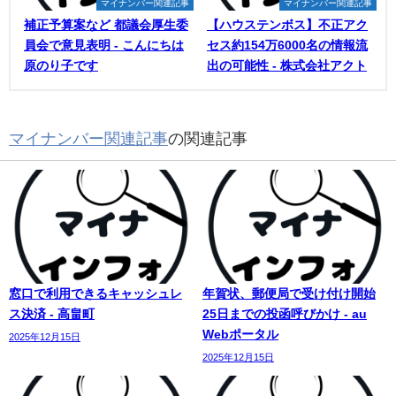
マイナンバー関連記事
マイナンバー関連記事
補正予算案など 都議会厚生委
【ハウステンボス】不正アク
員会で意見表明 - こんにちは
セス約154万6000名の情報流
原のり子です
出の可能性 - 株式会社アクト
マイナンバー関連記事
の関連記事
窓口で利用できるキャッシュレ
年賀状、郵便局で受け付け開始
ス決済 - 高畠町
25日までの投函呼びかけ - au
Webポータル
2025年12月15日
2025年12月15日