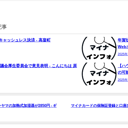
記事
ャッシュレス決済 - 高畠町
年賀状
We
2025
議会厚生委員会で意見表明 - こんにちは 原
【ハ
の可能
2025
マの加熱式加湿器が2850円 - ギ
マイナカードの保険証登録と口座