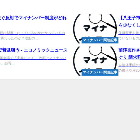
次ぐ反対で
マイナンバー
制度がどれ
【八王子
を少なくして
残な制度になっているのかわかっているの
住所変更を伴
終わったのか？政府の...
ていないもの。）
マイナンバー関連記事
普及狙う - エコノミックニュース
前澤友作さ
ぐり 請求額
会議で「来春にマイ ... 政府はマイナンバ
、顔写...
自治体手続きの
の購入や月25
マイナンバー関連記事