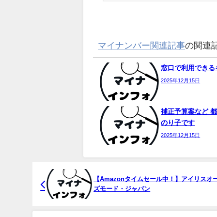
マイナンバー関連記事
の関連
窓口で利用できるキ
2025年12月15日
補正予算案など 都
のり子です
2025年12月15日
【Amazonタイムセール中！】アイリスオーヤ
ズモード・ジャパン