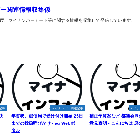
バー関連情報収集係
度、マイナンバーカード等に関する情報を収集して発信しています。
記事
マイナンバー関連記事
マイナ
決
年賀状、郵便局で受け付け開始 25日
補正予算案など 都議会厚
までの投函呼びかけ - au Webポー
意見表明 - こんにちは 
タル