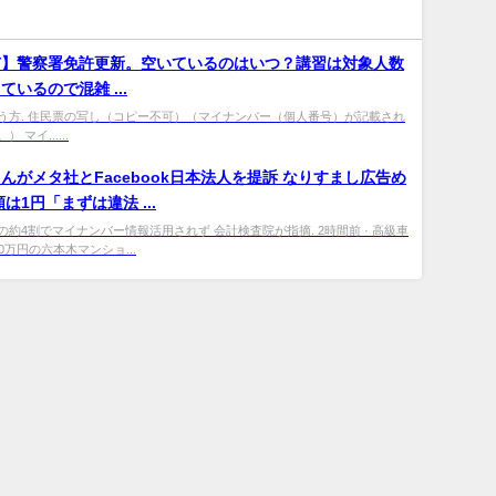
市】警察署免許更新。空いているのはいつ？講習は対象人数
いるので混雑 ...
う方. 住民票の写し（コピー不可）（マイナンバー（個人番号）が記載され
 マイ......
んがメタ社とFacebook日本法人を提訴 なりすまし広告め
は1円「まずは違法 ...
約4割でマイナンバー情報活用されず 会計検査院が指摘. 2時間前 · 高級車
0万円の六本木マンショ...