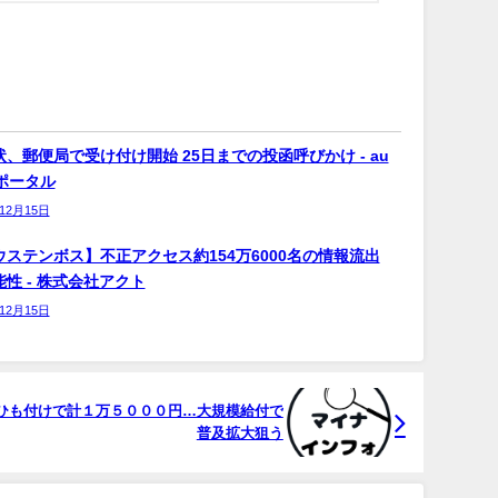
、郵便局で受け付け開始 25日までの投函呼びかけ - au
bポータル
年12月15日
ウステンボス】不正アクセス約154万6000名の情報流出
性 - 株式会社アクト
年12月15日
ひも付けで計１万５０００円…大規模給付で
普及拡大狙う