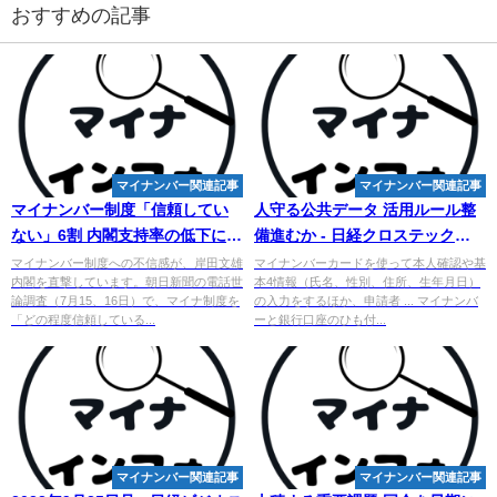
おすすめの記事
マイナンバー関連記事
マイナンバー関連記事
マイナンバー
制度「信頼してい
人守る公共データ 活用ルール整
ない」6割 内閣支持率の低下に影
備進むか - 日経クロステック
響？ - withnews
（xTECH）
マイナンバー制度への不信感が、岸田文雄
マイナンバーカードを使って本人確認や基
内閣を直撃しています。朝日新聞の電話世
本4情報（氏名、性別、住所、生年月日）
論調査（7月15、16日）で、マイナ制度を
の入力をするほか、申請者 ... マイナンバ
「どの程度信頼している...
ーと銀行口座のひも付...
マイナンバー関連記事
マイナンバー関連記事