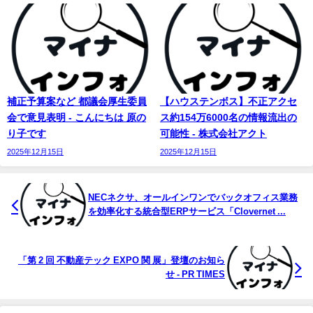
補正予算案など 都議会厚生委員
【ハウステンボス】不正アクセ
会で意見表明 - こんにちは 原の
ス約154万6000名の情報流出の
り子です
可能性 - 株式会社アクト
2025年12月15日
2025年12月15日
NECネクサ、オールインワンでバックオフィス業務
を効率化する統合型ERPサービス「Clovernet ...
「第 2 回 不動産テック EXPO 関 展」登壇のお知ら
せ - PR TIMES