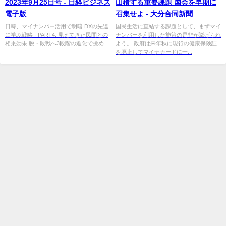
2023年9月25日号 - 日経ビジネス
山積する重要課題 国会を早期に
電子版
召集せよ - 大分合同新聞
日韓、マイナンバー活用で明暗 DXの先達
国民生活に直結する課題として、まずマイ
に学ぶ戦略 · PART4. 見えてきた民間との
ナンバーを利用した施策の是非が挙げられ
相乗効果 脱・敗戦へ3段階の進化で挑め...
よう。 政府は来年秋に現行の健康保険証
を廃止してマイナカードに一...