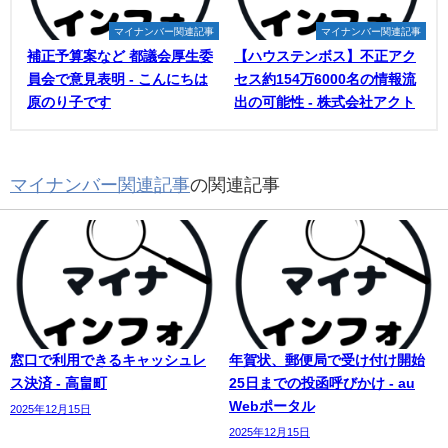
マイナンバー関連記事
マイナンバー関連記事
補正予算案など 都議会厚生委
【ハウステンボス】不正アク
員会で意見表明 - こんにちは
セス約154万6000名の情報流
原のり子です
出の可能性 - 株式会社アクト
マイナンバー関連記事
の関連記事
窓口で利用できるキャッシュレ
年賀状、郵便局で受け付け開始
ス決済 - 高畠町
25日までの投函呼びかけ - au
Webポータル
2025年12月15日
2025年12月15日