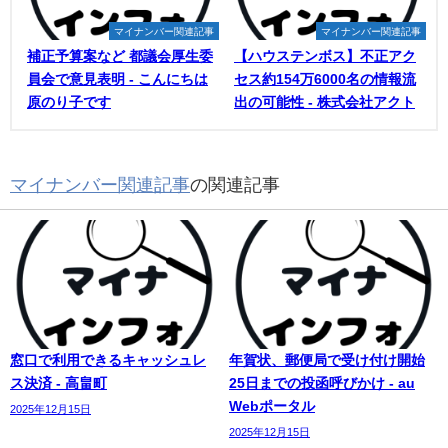
マイナンバー関連記事
マイナンバー関連記事
補正予算案など 都議会厚生委
【ハウステンボス】不正アク
員会で意見表明 - こんにちは
セス約154万6000名の情報流
原のり子です
出の可能性 - 株式会社アクト
マイナンバー関連記事
の関連記事
窓口で利用できるキャッシュレ
年賀状、郵便局で受け付け開始
ス決済 - 高畠町
25日までの投函呼びかけ - au
Webポータル
2025年12月15日
2025年12月15日