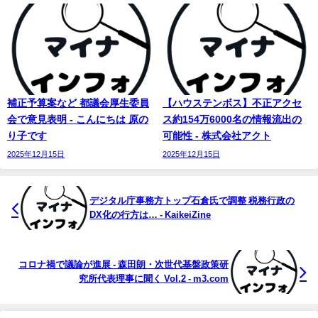
補正予算案など 都議会厚生委員
【ハウステンボス】不正アクセ
会で意見表明 - こんにちは 原の
ス約154万6000名の情報流出の
り子です
可能性 - 株式会社アクト
2025年12月15日
2025年12月15日
デジタル庁事務方トップ石倉氏で調整 税務行政の
DX化の行方は… - KaikeiZine
コロナ禍で議論が進展 - 森田朗・次世代基盤政策研
究所代表理事に聞く Vol.2 - m3.com