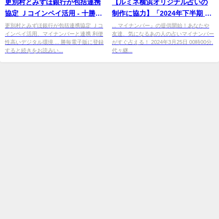
更別村とみずほ銀行が包括連携
【ルミネ横浜オリジナル占いの
協定 Ｊコインペイ活用 - 十勝毎
制作に協力】「2024年下半期 ラ
日新聞電子版
ッキーコスメ占い」キャンペー
更別村とみずほ銀行が包括連携協定 Ｊコ
... マイナンバー』の提供開始！あなたや
インペイ活用、マイナンバーと連携 利便
友達、気になるあの人の占いマイナンバー
ンに ...
性高いデジタル環境 ... 勝毎電子版に登録
がすぐ占える！ 2024年3月25日 00時00分.
すると続きをお読みい...
代々継...