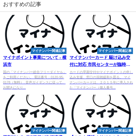
おすすめの記事
マイナンバー関連記事
マイナンバー関連記事
マイナポイント事業について - 横
マイ
ナンバーカード 駆け込み交
浜市
付に対応 市民センターが臨時開
庁 | 町田 - タウンニュース
国の「マイナンバー総合フリーダイヤル」
カードの早期交付やマイナポイントの申し
をご利用ください。 電話番号：0120-95-
込み支援、窓口の混雑緩和を図る。 マイ
0178（無料）. 音声ガイダンスに従って、
ナンバーカードは、２０１５年に導入され
お聞きになり...
た「マイナンバー（個人番号...
マイナンバー関連記事
マイナンバー関連記事