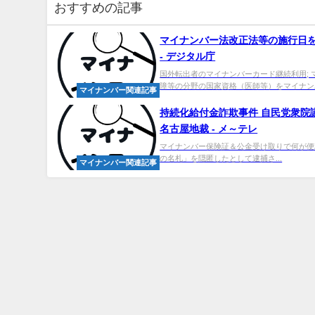
おすすめの記事
マイナンバー
法改正法等の施行日
- デジタル庁
国外転出者のマイナンバーカード継続利用; 
障等の分野の国家資格（医師等）をマイナンバ
マイナンバー関連記事
持続化給付金詐欺事件 自民党衆院
名古屋地裁 - メ～テレ
マイナンバー保険証＆公金受け取りで何が便利に？ 
の名札」を隠匿したとして逮捕さ...
マイナンバー関連記事