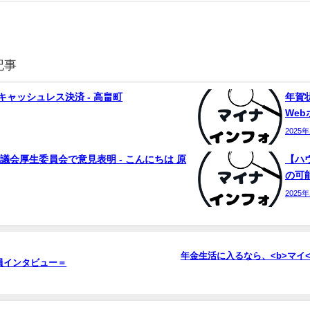
記事
ャッシュレス決済 - 高畠町
年賀状
We
2025
議会厚生委員会で意見表明 - こんにちは 原
【ハ
の可能
2025
年金生活に入るなら、<b>マイ
員インタビュー＝