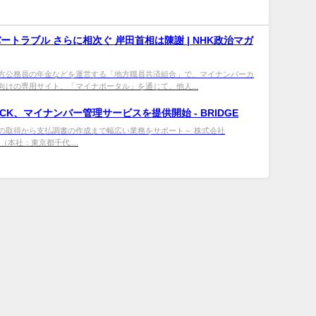
バー
トラブル さらに相次ぐ 岸田首相は陳謝 | NHK政治マガ
方公務員の年金などを運営する「地方職員共済組合」で、マイナンバーカ
向けの専用サイト、「マイナポータル」を通じて、他人...
OCK、
マイナンバー
管理サービスを提供開始 - BRIDGE
の取得から支払調書の作成まで幅広い業務をサポート～ 株式会社
K（本社：東京都千代....