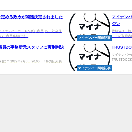
を定める政令が閣議決定されました
マイナン
ジン
マイナンバーカードかざし利用; 税・社会保
総務省は、地
ー利用事務に追...
ードの取得者
マイナンバー関連記事
議員の事務所元スタッフに実刑判決
TRUSTD
マイナンバー
TRUSTDOC
2022年7月8日 20:00 · 「暴力団組員
マイナンバー関連記事