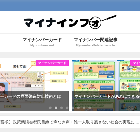
マイナンバーカード
マイナンバー関連記事
Mynumber-card
Mynumber-Related article
マイナンバーカード
マイ
バーカードの券面偽造防止技術とは
マイナンバーカードがあればできる
要求】政策懇談会都民目線で声なき声・誰一人取り残さない社会の実現に ...