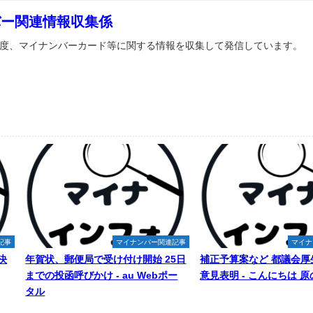
バー関連情報収集係
度、マイナンバーカード等に関する情報を収集して発信しています。
記事
マイナンバー関連記事
マイナ
決
年賀状、郵便局で受け付け開始 25日
補正予算案など 都議会厚
までの投函呼びかけ - au Webポー
意見表明 - こんにちは 
タル