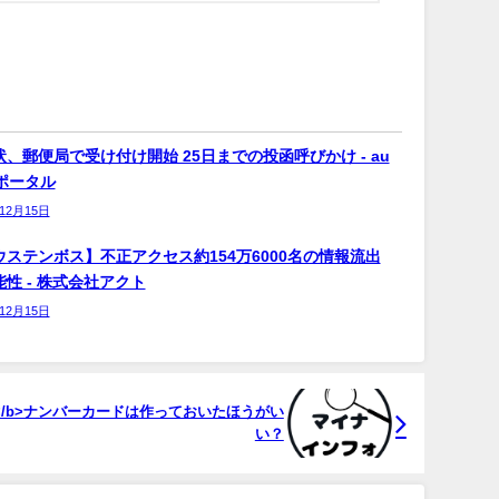
、郵便局で受け付け開始 25日までの投函呼びかけ - au
bポータル
年12月15日
ウステンボス】不正アクセス約154万6000名の情報流出
性 - 株式会社アクト
年12月15日
</b>ナンバーカードは作っておいたほうがい
い？