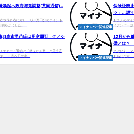
費喚起へ政府与党調整(共同通信) -
保険証廃
ツ」…堀
者や保有者に対し、1人3万円分のポイント
おまえのマイ
明らかにした。...
イナンバー割
マイナンバー関連記事
2)高市早苗氏は用意周到 - グノシ
12月から
備とは？ -
イナカード返納は「微々たる数」と居丈高
とはいえ、マ
11月27日の参...
もあります。
マイナンバー関連記事