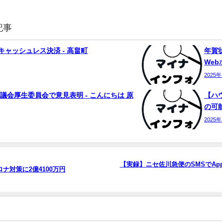
記事
ャッシュレス決済 - 高畠町
年賀状
We
2025
議会厚生委員会で意見表明 - こんにちは 原
【ハ
の可能
2025
【実録】ニセ佐川急便のSMSでApp
ナ対策に2億4100万円