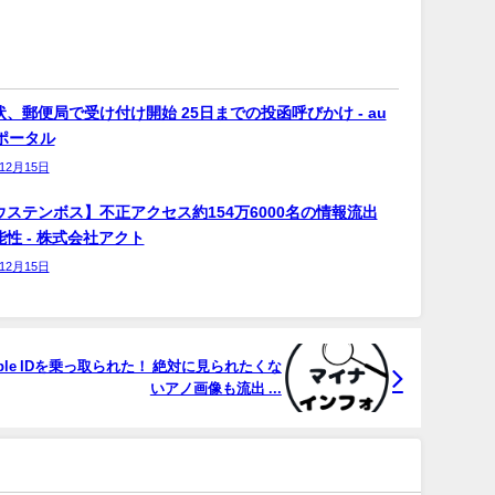
、郵便局で受け付け開始 25日までの投函呼びかけ - au
bポータル
年12月15日
ウステンボス】不正アクセス約154万6000名の情報流出
性 - 株式会社アクト
年12月15日
le IDを乗っ取られた！ 絶対に見られたくな
いアノ画像も流出 ...