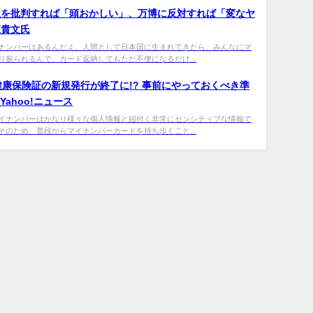
止を批判すれば「頭おかしい」、万博に反対すれば「変なヤ
江貴文氏
ナンバーはあるんだよ。人間として日本国に生まれてきたら、みんなにマ
り振られるんで、カード返納してもただ不便になるだけ...
健康保険証の新規発行が終了に!? 事前にやっておくべき準
 Yahoo!ニュース
イナンバーはかなり様々な個人情報と紐付く非常にセンシティブな情報で
そのため、普段からマイナンバーカードを持ち歩くこと...