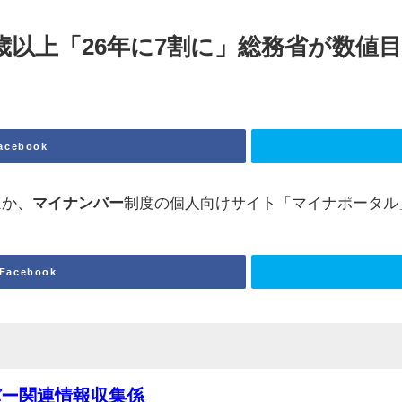
歳以上「26年に7割に」総務省が数値
acebook
ほか、
マイナンバー
制度の個人向けサイト「マイナポータル
Facebook
バー関連情報収集係