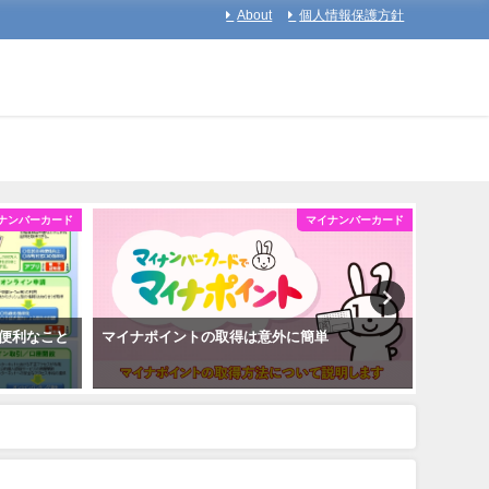
About
個人情報保護方針
ナンバーカード
マイナンバーカード
便利なこと
マイナポイントの取得は意外に簡単
マイナ
を取得