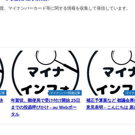
度、マイナンバーカード等に関する情報を収集して発信しています。
記事
マイナンバー関連記事
マイナ
決
年賀状、郵便局で受け付け開始 25日
補正予算案など 都議会厚
までの投函呼びかけ - au Webポー
意見表明 - こんにちは 
タル