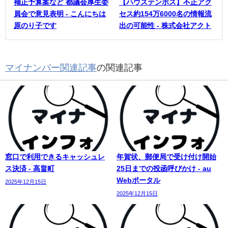
補正予算案など 都議会厚生委
【ハウステンボス】不正アク
員会で意見表明 - こんにちは
セス約154万6000名の情報流
原のり子です
出の可能性 - 株式会社アクト
マイナンバー関連記事
の関連記事
窓口で利用できるキャッシュレ
年賀状、郵便局で受け付け開始
ス決済 - 高畠町
25日までの投函呼びかけ - au
Webポータル
2025年12月15日
2025年12月15日