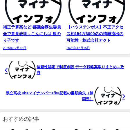
補正予算案など 都議会厚生委員
【ハウステンボス】不正アクセ
会で意見表明 - こんにちは 原の
ス約154万6000名の情報流出の
り子です
可能性 - 株式会社アクト
2025年12月15日
2025年12月15日
信頼性認定で制度創設 データ戦略案取りまとめ―政
府
県立高校 <b>マイナンバー</b>記載の書類紛失（静
岡県）
おすすめの記事