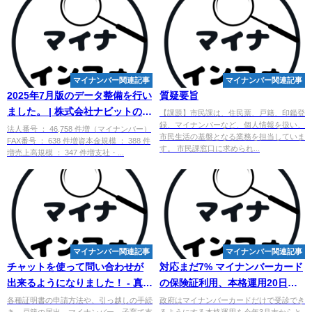
マイナンバー関連記事
マイナンバー関連記事
2025年7月版のデータ整備を行い
質疑要旨
ました。 | 株式会社ナビットのプ
【課題】市民課は、住民票、戸籍、印鑑登
録、マイナンバーなど、個人情報を扱い、
レスリリース - PR TIMES
法人番号 ： 46,758 件増（マイナンバー）
市民生活の基盤となる業務を担当していま
FAX番号 ： 638 件増資本金規模 ： 388 件
す。 市民課窓口に求められ...
増売上高規模 ： 347 件増支社・...
マイナンバー関連記事
マイナンバー関連記事
チャットを使って問い合わせが
対応まだ7%
マイ
ナンバーカード
出来るようになりました！ - 真岡
の保険証利用、本格運用20日か
市
ら - Yahoo!ニュース
各種証明書の申請方法や、引っ越しの手続
政府はマイナンバーカードだけで受診でき
き、戸籍の届出、マイナンバー、子育て支
るようにする本格運用を今年3月末からと