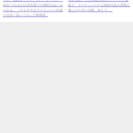
本化”されるのは非対面での契約のみとみ
組で、マイナンバーを公的給付金の受取口
ゃ ...
られる。 《きもすぎるマイナンバー作成
座にひも付ける際、本人で......
は任意と謳っておいて携帯契...