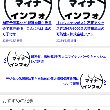
補正予算案など 都議会厚生委員
【ハウステンボス】不正アクセ
会で意見表明 - こんにちは 原の
ス約154万6000名の情報流出の
り子です
可能性 - 株式会社アクト
2025年12月15日
2025年12月15日
総務省、高齢者1千万人に
マイナンバー
やキャッシュ
レス講習
デジタル化関連法案と自治体の個人情報保護条例に
ついて確認
おすすめの記事