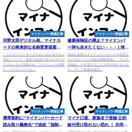
マイナンバー関連記事
マイナンバー関連記事
河野太郎デジタル相、マイナカ
健康保険証の廃止？
マイナンバ
ードの将来的な名称変更提案
ー
持ち歩きたくない・・・ | 埼玉
「制度とカードが世の中で混
土建一般労働組合
。マイナンバーカードをめぐるさまざまな
Tweet 政府はマイナンバーカードを普及す
混乱について、普及や促進を急ぎすぎたの
るためカードに保険証機能搭載し「マイナ
乱」
ではないかと指摘され「マイナンバー制度
保険証」を作成することを呼び掛けていま
と、マイナンバーカ....
す。そして健康保険証...
マイナンバー関連記事
マイナンバー関連記事
携帯契約に“
マイ
ナンバーカード
マイナ口座、家族名で登録 公的
読み取り義務化”で波紋「強制で
給付受け取れない恐れ ｜ 共同通
作らされるのと同じ」「任意じ
信 - Nordot
なお、現時点でマイナンバーカードに”一
河野太郎デジタル相は4日のフジテレビ番