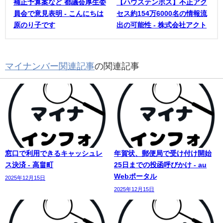
補正予算案など 都議会厚生委
【ハウステンボス】不正アク
員会で意見表明 - こんにちは
セス約154万6000名の情報流
原のり子です
出の可能性 - 株式会社アクト
マイナンバー関連記事
の関連記事
窓口で利用できるキャッシュレ
年賀状、郵便局で受け付け開始
ス決済 - 高畠町
25日までの投函呼びかけ - au
Webポータル
2025年12月15日
2025年12月15日