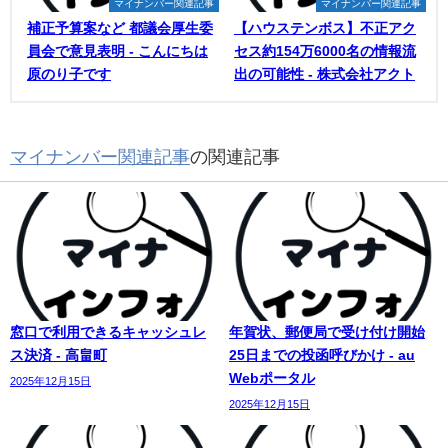
マイナンバー関連記事
マイナンバー関連記事
補正予算案など 都議会厚生委
【ハウステンボス】不正アク
員会で意見表明 - こんにちは
セス約154万6000名の情報流
原のり子です
出の可能性 - 株式会社アクト
マイナンバー関連記事
の関連記事
窓口で利用できるキャッシュレ
年賀状、郵便局で受け付け開始
ス決済 - 高畠町
25日までの投函呼びかけ - au
Webポータル
2025年12月15日
2025年12月15日