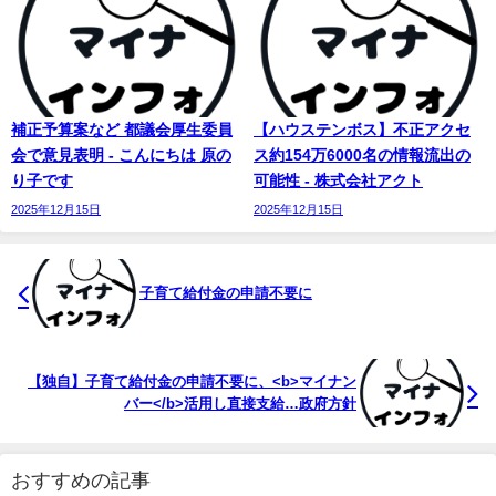
補正予算案など 都議会厚生委員
【ハウステンボス】不正アクセ
会で意見表明 - こんにちは 原の
ス約154万6000名の情報流出の
り子です
可能性 - 株式会社アクト
2025年12月15日
2025年12月15日
子育て給付金の申請不要に
【独自】子育て給付金の申請不要に、<b>マイナン
バー</b>活用し直接支給…政府方針
おすすめの記事