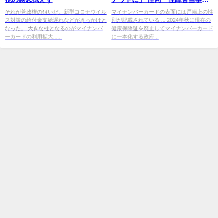
の訴え - 朝日新聞デジタル
それが菅政権の狙いだ。新型コロナウイル
マイナンバーカードの表面には戸籍上の性
ス対策の給付金支給遅れなどがきっかけと
別が記載されている ... 2024年秋に現在の
なった。 大きな柱となるのがマイナンバ
健康保険証を廃止してマイナンバーカード
ーカードの利用拡大......
に一本化する政府...