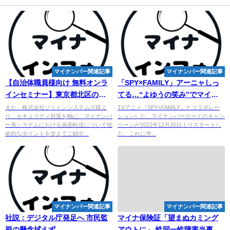
マイナンバー関連記事
マイナンバー関連記事
【自治体職員様向け 無料オンラ
「SPY×FAMILY」アーニャしっ
インセミナー】東京都北区の取
てる…“よゆうの笑み”で
マイ
ナ
り組みを交えて効果 ... - 沖縄タ
ンバーカードを解説!? コラボが
また、株式会社ソリトンシステムズ様よ
TVアニメ『SPY×FAMILY』とコラボレー
り、セキュリティ対策を軸に、マイナンバ
ションした、マイナンバーカードのキャン
イムス
開始
ー系システムにおける画面転送について技
ペーンが2022年12月20日よりスタートし
術的なポイントを交えてご紹介...
た。これに伴...
マイナンバー関連記事
マイナンバー関連記事
社説：デジタル庁発足へ 市民監
マイナ保険証「望まぬカミング
視の懸念拭えず
アウトに」 性同一性障害当事者