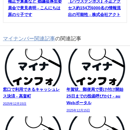
補正予算案など 都議会厚生委
【ハウステンボス】不正アク
員会で意見表明 - こんにちは
セス約154万6000名の情報流
原のり子です
出の可能性 - 株式会社アクト
マイナンバー関連記事
の関連記事
窓口で利用できるキャッシュレ
年賀状、郵便局で受け付け開始
ス決済 - 高畠町
25日までの投函呼びかけ - au
Webポータル
2025年12月15日
2025年12月15日