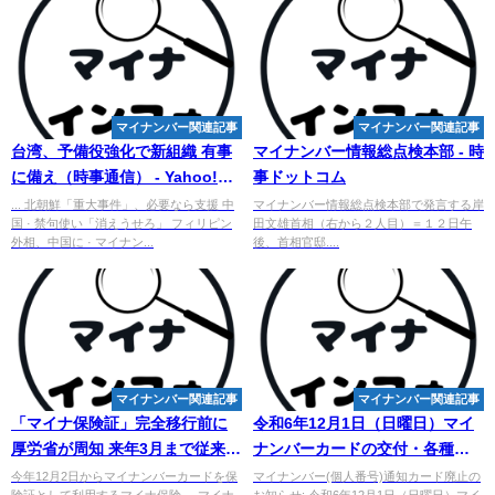
マイナンバー関連記事
マイナンバー関連記事
台湾、予備役強化で新組織 有事
マイナンバー
情報総点検本部 - 時
に備え（時事通信） - Yahoo!ニ
事ドットコム
ュース
... 北朝鮮「重大事件」、必要なら支援 中
マイナンバー情報総点検本部で発言する岸
国 · 禁句使い「消えうせろ」 フィリピン
田文雄首相（右から２人目）＝１２日午
外相、中国に · マイナン...
後、首相官邸....
マイナンバー関連記事
マイナンバー関連記事
「マイナ保険証」完全移行前に
令和6年12月1日（日曜日）
マイ
厚労省が周知 来年3月まで従来の
ナンバーカードの交付・各種手
保険証でも保険適用に
続きの休止について - 広川町
今年12月2日からマイナンバーカードを保
マイナンバー(個人番号)通知カード廃止の
険証として利用するマイナ保険 ... マイナ
お知らせ; 令和6年12月1日（日曜日）マイ