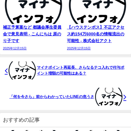
補正予算案など 都議会厚生委員
【ハウステンボス】不正アクセ
会で意見表明 - こんにちは 原の
ス約154万6000名の情報流出の
り子です
可能性 - 株式会社アクト
2025年12月15日
2025年12月15日
マイナポイント再延長、さらなるテコ入れで付与ポ
イント増額の可能性はある？
「何を今さら」前からわかっていたLINEの危うさ
おすすめの記事