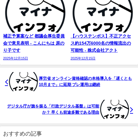
補正予算案など 都議会厚生委員
【ハウステンボス】不正アクセ
会で意見表明 - こんにちは 原の
ス約154万6000名の情報流出の
り子です
可能性 - 株式会社アクト
2025年12月15日
2025年12月15日
厚労省 オンライン資格確認の本格導入を「遅くとも
10月まで」に延期 プレ運用は継続
デジタル庁が旗を振る「行政デジタル基盤」は可能
か？ 早くも前途多難である理由
おすすめの記事