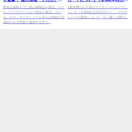
地獄 すぎる!! - Yahoo!ニュース
日から） - 小牧市
政府は来秋までに紙の保険証を廃止、マイ
1歳未満のお子様のマイナンバーカードに
ナンバーカードとの一体化を宣言してい
ついて（令和6年12月2日から） ... マイナ
る。だが、マイナンバーに別人の情報が誤
ンバーの通知について · 引っ越しの際は...
登録される問題が連発する中で...