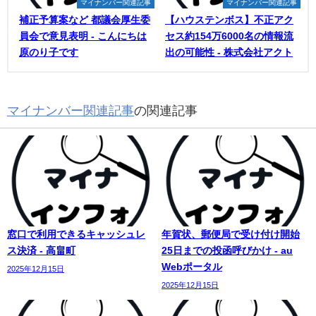
マイナンバー関連記事
マイナンバー関連記事
補正予算案など 都議会厚生委
【ハウステンボス】不正アク
員会で意見表明 - こんにちは
セス約154万6000名の情報流
原のり子です
出の可能性 - 株式会社アクト
マイナンバー関連記事
の関連記事
窓口で利用できるキャッシュレ
年賀状、郵便局で受け付け開始
ス決済 - 高畠町
25日までの投函呼びかけ - au
Webポータル
2025年12月15日
2025年12月15日