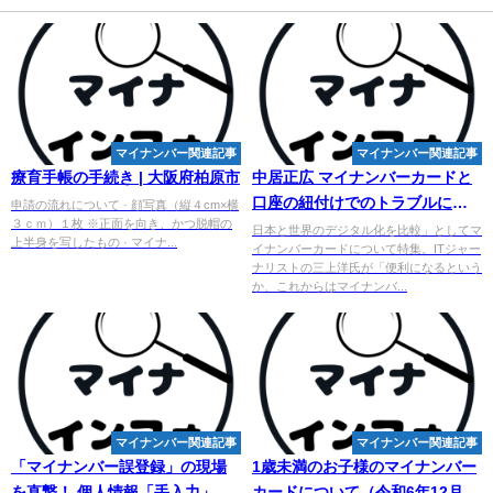
マイナンバー関連記事
マイナンバー関連記事
療育手帳の手続き | 大阪府柏原市
中居正広
マイ
ナンバーカードと
口座の紐付けでのトラブルに
申請の流れについて · 顔写真（縦４cm×横
３ｃｍ）１枚 ※正面を向き、かつ脱帽の
「なんでこんなミス…」
日本と世界のデジタル化を比較」としてマ
上半身を写したもの · マイナ...
イナンバーカードについて特集。ITジャー
ナリストの三上洋氏が「便利になるという
か、これからはマイナンバ...
マイナンバー関連記事
マイナンバー関連記事
「
マイナンバー
誤登録」の現場
1歳未満のお子様の
マイ
ナンバー
を直撃！ 個人情報「手入力」が
カードについて（令和6年12月2