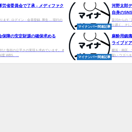
労省委員会で了承 - メディファク
河野太郎
自身のSNS
 ログイン · 会員登録. 厚生 ... 現行の
笹川からの「
り易く、そして、
マイナンバー関連記事
会保障の安定財源の確保求める
麻酔用鎮痛
ライブド
付と負担の公平さの実現も求めています。 #
横浜・南区、
 WBS、...
疑い ウズベキス
マイナンバー関連記事