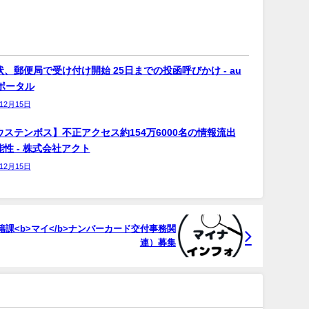
、郵便局で受け付け開始 25日までの投函呼びかけ - au
bポータル
年12月15日
ウステンボス】不正アクセス約154万6000名の情報流出
性 - 株式会社アクト
年12月15日
課<b>マイ</b>ナンバーカード交付事務関
連）募集